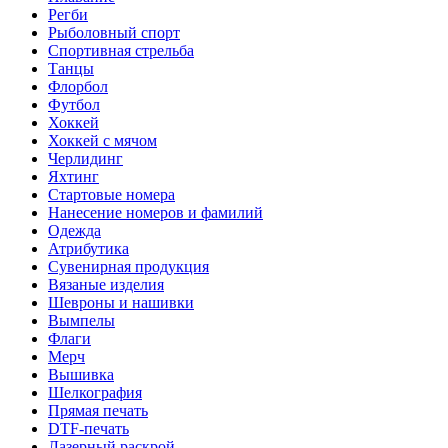
Регби
Рыболовный спорт
Спортивная стрельба
Танцы
Флорбол
Футбол
Хоккей
Хоккей с мячом
Черлидинг
Яхтинг
Стартовые номера
Нанесение номеров и фамилий
Одежда
Атрибутика
Сувенирная продукция
Вязаные изделия
Шевроны и нашивки
Вымпелы
Флаги
Мерч
Вышивка
Шелкография
Прямая печать
DTF-печать
Лазерный раскрой