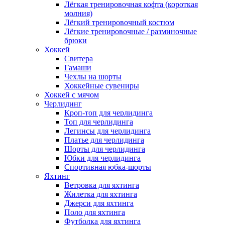
Лёгкая тренировочная кофта (короткая
молния)
Лёгкий тренировочный костюм
Лёгкие тренировочные / разминочные
брюки
Хоккей
Свитера
Гамаши
Чехлы на шорты
Хоккейные сувениры
Хоккей с мячом
Черлидинг
Кроп-топ для черлидинга
Топ для черлидинга
Легинсы для черлидинга
Платье для черлидинга
Шорты для черлидинга
Юбки для черлидинга
Спортивная юбка-шорты
Яхтинг
Ветровка для яхтинга
Жилетка для яхтинга
Джерси для яхтинга
Поло для яхтинга
Футболка для яхтинга