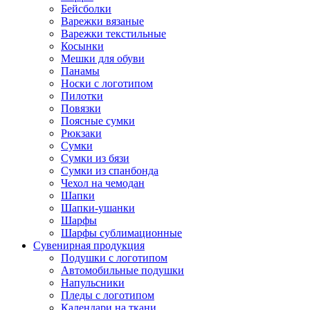
Бейсболки
Варежки вязаные
Варежки текстильные
Косынки
Мешки для обуви
Панамы
Носки с логотипом
Пилотки
Повязки
Поясные сумки
Рюкзаки
Сумки
Сумки из бязи
Сумки из спанбонда
Чехол на чемодан
Шапки
Шапки-ушанки
Шарфы
Шарфы сублимационные
Сувенирная продукция
Подушки с логотипом
Автомобильные подушки
Напульсники
Пледы с логотипом
Календари на ткани