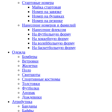
Стартовые номера
Майка стартовая
Номер на завязке
Номер на булавках
Номер на резинке
Нанесение номеров и фамилий
Нанесение флексом
На футбольную форму
На хоккейную форму
На волейбольную форму
На баскетбольную форму
Одежда
Бомберы
Ветровки
Жилетки
Поло
Свитшоты
Спортивные костюмы
Толстовки
Футболки
Анорак
Дождевики
Атрибутика
Банданы
Баффы