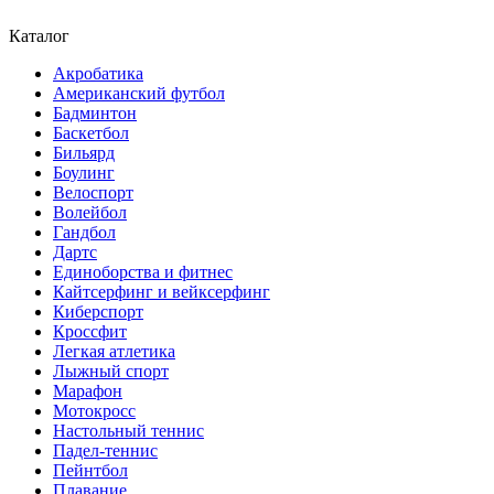
Каталог
Акробатика
Американский футбол
Бадминтон
Баскетбол
Бильярд
Боулинг
Велоспорт
Волейбол
Гандбол
Дартс
Единоборства и фитнес
Кайтсерфинг и вейксерфинг
Киберспорт
Кроссфит
Легкая атлетика
Лыжный спорт
Марафон
Мотокросс
Настольный теннис
Падел-теннис
Пейнтбол
Плавание