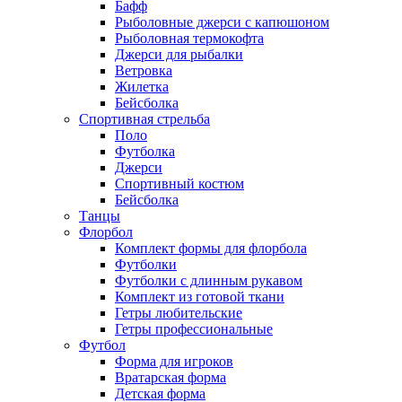
Бафф
Рыболовные джерси с капюшоном
Рыболовная термокофта
Джерси для рыбалки
Ветровка
Жилетка
Бейсболка
Спортивная стрельба
Поло
Футболка
Джерси
Спортивный костюм
Бейсболка
Танцы
Флорбол
Комплект формы для флорбола
Футболки
Футболки с длинным рукавом
Комплект из готовой ткани
Гетры любительские
Гетры профессиональные
Футбол
Форма для игроков
Вратарская форма
Детская форма