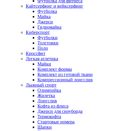
Футболка для фитнеса
Кайтсерфинг и вейксерфинг
Футболка
Майка
Джерси
Гидромайка
Киберспорт
Футболки
Толстовки
Поло
Кроссфит
Легкая атлетика
Майки
Комплект формы
Комплект из готовой ткани
Компрессионный лонгслив
Лыжный спорт
Олимпийка
Жилетка
Лонгслив
Кофта из флиса
Джерси для сноуборда
Термокофта
Стартовые номера
Шапки