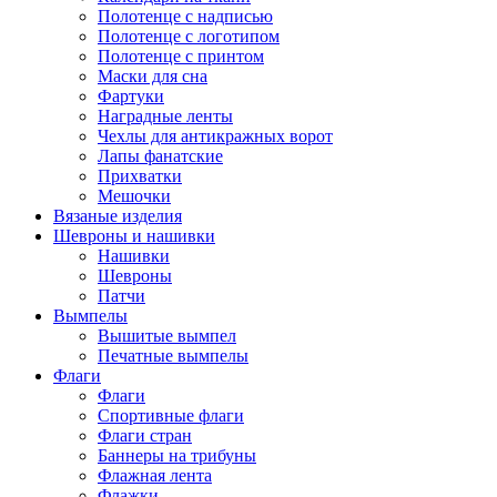
Полотенце с надписью
Полотенце с логотипом
Полотенце с принтом
Маски для сна
Фартуки
Наградные ленты
Чехлы для антикражных ворот
Лапы фанатские
Прихватки
Мешочки
Вязаные изделия
Шевроны и нашивки
Нашивки
Шевроны
Патчи
Вымпелы
Вышитые вымпел
Печатные вымпелы
Флаги
Флаги
Спортивные флаги
Флаги стран
Баннеры на трибуны
Флажная лента
Флажки