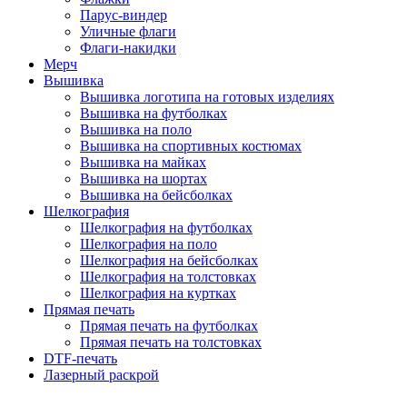
Парус-виндер
Уличные флаги
Флаги-накидки
Мерч
Вышивка
Вышивка логотипа на готовых изделиях
Вышивка на футболках
Вышивка на поло
Вышивка на спортивных костюмах
Вышивка на майках
Вышивка на шортах
Вышивка на бейсболках
Шелкография
Шелкография на футболках
Шелкография на поло
Шелкография на бейсболках
Шелкография на толстовках
Шелкография на куртках
Прямая печать
Прямая печать на футболках
Прямая печать на толстовках
DTF-печать
Лазерный раскрой