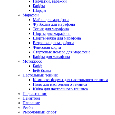
Перчатки, варежки
Баффы
Шарфы
Марафон
Майка для марафона
Футболка для марафона
Топик для марафона
Шорты для марафона
Шорты-юбка для марафона
Ветровка для марафона
Флисовая кофта
Стартовые номера для марафона
Баффы для марафона
Мотокросс
Бафф
Бейсболка
Настольный теннис
Комплект формы для настольного тенниса
Поло для настольного тенниса
Юбка для настольного тенниса
Падел-теннис
Пейнтбол
Плавание
Регби
Рыболовный спорт