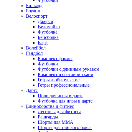
Футболки
Бильярд
Боулинг
Велоспорт
Джерси
Веломайка
Футболка
Бейсболка
Бафф
Волейбол
Гандбол
Комплект формы
Футболки
Футболки с длинным рукавом
Комплект из готовой ткани
Гетры любительские
Гетры профессиональные
Дартс
Поло для игры в дартс
Футболка для игры в дартс
Единоборства и фитнес
Легинсы для фитнеса
Рашгарды
Шорты для MMA
Шорты для тайского бокса