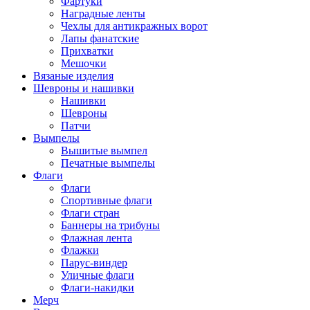
Фартуки
Наградные ленты
Чехлы для антикражных ворот
Лапы фанатские
Прихватки
Мешочки
Вязаные изделия
Шевроны и нашивки
Нашивки
Шевроны
Патчи
Вымпелы
Вышитые вымпел
Печатные вымпелы
Флаги
Флаги
Спортивные флаги
Флаги стран
Баннеры на трибуны
Флажная лента
Флажки
Парус-виндер
Уличные флаги
Флаги-накидки
Мерч