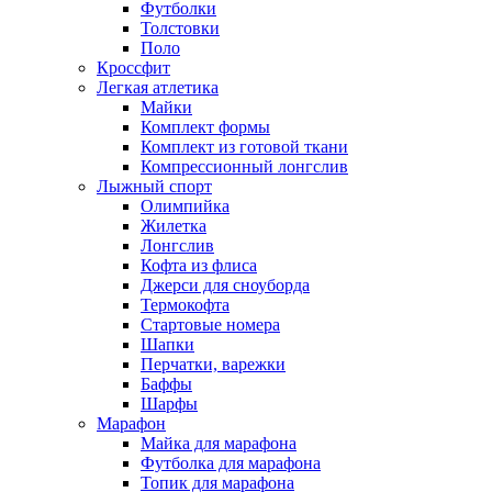
Футболки
Толстовки
Поло
Кроссфит
Легкая атлетика
Майки
Комплект формы
Комплект из готовой ткани
Компрессионный лонгслив
Лыжный спорт
Олимпийка
Жилетка
Лонгслив
Кофта из флиса
Джерси для сноуборда
Термокофта
Стартовые номера
Шапки
Перчатки, варежки
Баффы
Шарфы
Марафон
Майка для марафона
Футболка для марафона
Топик для марафона