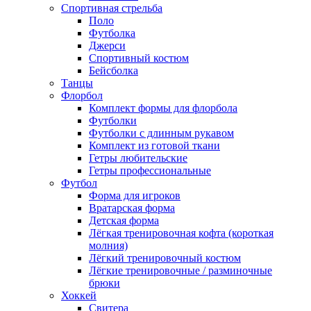
Спортивная стрельба
Поло
Футболка
Джерси
Спортивный костюм
Бейсболка
Танцы
Флорбол
Комплект формы для флорбола
Футболки
Футболки с длинным рукавом
Комплект из готовой ткани
Гетры любительские
Гетры профессиональные
Футбол
Форма для игроков
Вратарская форма
Детская форма
Лёгкая тренировочная кофта (короткая
молния)
Лёгкий тренировочный костюм
Лёгкие тренировочные / разминочные
брюки
Хоккей
Свитера