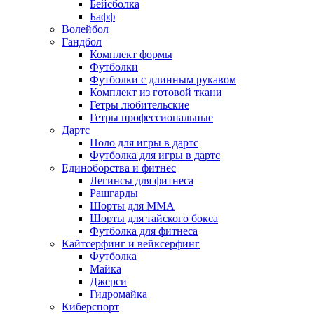
Бейсболка
Бафф
Волейбол
Гандбол
Комплект формы
Футболки
Футболки с длинным рукавом
Комплект из готовой ткани
Гетры любительские
Гетры профессиональные
Дартс
Поло для игры в дартс
Футболка для игры в дартс
Единоборства и фитнес
Легинсы для фитнеса
Рашгарды
Шорты для MMA
Шорты для тайского бокса
Футболка для фитнеса
Кайтсерфинг и вейксерфинг
Футболка
Майка
Джерси
Гидромайка
Киберспорт