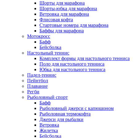
Шорты для марафона
Шорты-юбка для марафона
Ветровка для марафона
Флисовая кофта
Стартовые номера для марафона
Баффы для марафона
Мотокросс
Бафф
Бейсболка
Настольный теннис
Комплект формы для настольного тенниса
Поло для настольного тенниса
Юбка для настольного тенниса
Падел-теннис
Пейнтбол
Плавание
Регби
Рыболовный спорт
Бафф
Рыболовный джерси с капюшоном
Рыболовная термокофта
Джерси для рыбалки
Ветровка
Жилетка
Бейсболка