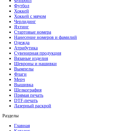
Флорбол
Футбол
Хоккей
Хоккей с мячом
Черлидинг
Яхтинг
Стартовые номера
Нанесение номеров и фамилий
Одежда
Атрибутика
Сувенирная продукция
Вязаные изделия
Шевроны и нашивки
Вымпелы
Флаги
Мерч
Вышивка
Шелкография
Прямая печать
DTF-печать
Лазерный раскрой
Разделы
Главная
Каталог