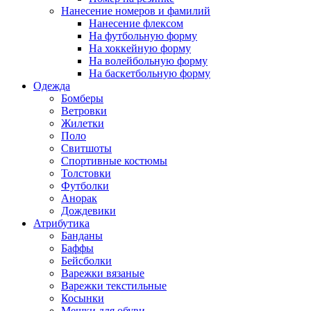
Нанесение номеров и фамилий
Нанесение флексом
На футбольную форму
На хоккейную форму
На волейбольную форму
На баскетбольную форму
Одежда
Бомберы
Ветровки
Жилетки
Поло
Свитшоты
Спортивные костюмы
Толстовки
Футболки
Анорак
Дождевики
Атрибутика
Банданы
Баффы
Бейсболки
Варежки вязаные
Варежки текстильные
Косынки
Мешки для обуви