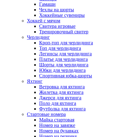
Гамаши
Чехлы на шорты
Хоккейные сувениры
Хоккей с мячом
Свитера игровые
Тренировочный свитер
Черлидинг
Кроп-топ для черлидинга
Топ для черлидинга
Легинсы для черлидинга
Платье для черлидинга
Шорты для черлидинга
Юбки для черлидинга
Спортивная юбка-шорты
Яхтинг
Ветровка для яхтинга
Жилетка для яхтинга
Джерси для яхтинга
Поло для яхтинга
Футболка для яхтинга
Стартовые номера
Майка стартовая
Номер на завязке
Номер на булавках
Номер на резинке