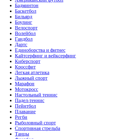
Бадминтон
Баскетбол
Бильярд
Боулинг
Велоспорт
Волейбол
Гандбол
Дартс
Единоборства и фитнес
Кайтсерфинг и вейксерфинг
Киберспорт
Кроссфит
Легкая атлетика
Лыжный спорт
Марафон
Мотокросс
Настольный теннис
Падел-теннис
Пейнтбол
Плавание
Регби
Рыболовный спорт
Спортивная стрельба
Танцы