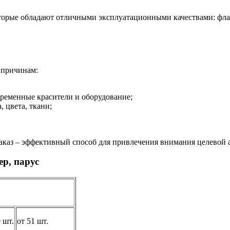
торые обладают отличными эксплуатационными качествами: флаж
 причинам:
временные красители и оборудование;
 цвета, ткани;
аказ – эффективный способ для привлечения внимания целевой 
р, парус
 шт.
от 51 шт.