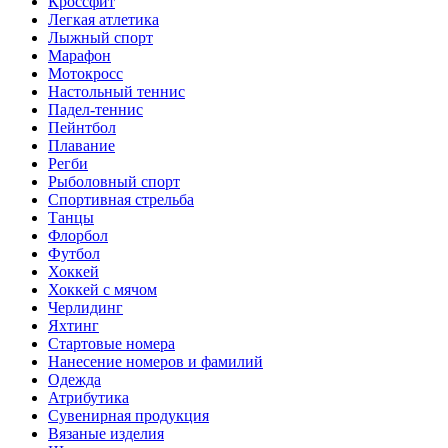
Кроссфит
Легкая атлетика
Лыжный спорт
Марафон
Мотокросс
Настольный теннис
Падел-теннис
Пейнтбол
Плавание
Регби
Рыболовный спорт
Спортивная стрельба
Танцы
Флорбол
Футбол
Хоккей
Хоккей с мячом
Черлидинг
Яхтинг
Стартовые номера
Нанесение номеров и фамилий
Одежда
Атрибутика
Сувенирная продукция
Вязаные изделия