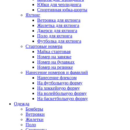
Юбки для черлидинга
Спортивная юбка-шорты
Яхтинг
Ветровка для яхтинга
Жилетка для яхтинга
Джерси для яхтинга
Поло для яхтинга
Футболка для яхтинга
Стартовые номера
Майка стартовая
Номер на завязке
Номер на булавках
Номер на резинке
Нанесение номеров и фамилий
Нанесение флексом
На футбольную форму
На хоккейную форму
На волейбольную форму
На баскетбольную форму
Одежда
Бомберы
Ветровки
Жилетки
Поло
Свитшоты