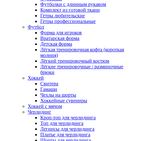
Футболки с длинным рукавом
Комплект из готовой ткани
Гетры любительские
Гетры профессиональные
Футбол
Форма для игроков
Вратарская форма
Детская форма
Лёгкая тренировочная кофта (короткая
молния)
Лёгкий тренировочный костюм
Лёгкие тренировочные / разминочные
брюки
Хоккей
Свитера
Гамаши
Чехлы на шорты
Хоккейные сувениры
Хоккей с мячом
Черлидинг
Кроп-топ для черлидинга
Топ для черлидинга
Легинсы для черлидинга
Платье для черлидинга
Шорты для черлидинга