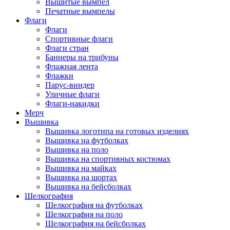
Вышитые вымпел
Печатные вымпелы
Флаги
Флаги
Спортивные флаги
Флаги стран
Баннеры на трибуны
Флажная лента
Флажки
Парус-виндер
Уличные флаги
Флаги-накидки
Мерч
Вышивка
Вышивка логотипа на готовых изделиях
Вышивка на футболках
Вышивка на поло
Вышивка на спортивных костюмах
Вышивка на майках
Вышивка на шортах
Вышивка на бейсболках
Шелкография
Шелкография на футболках
Шелкография на поло
Шелкография на бейсболках