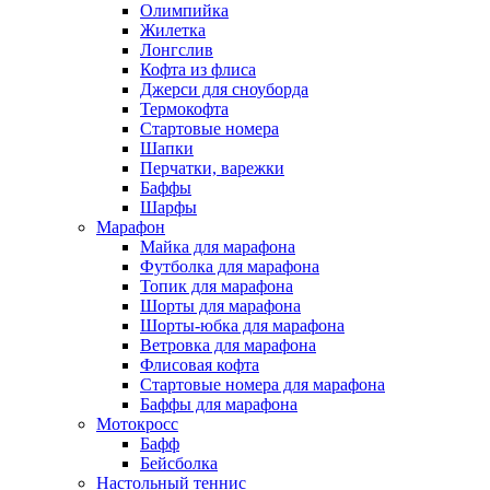
Олимпийка
Жилетка
Лонгслив
Кофта из флиса
Джерси для сноуборда
Термокофта
Стартовые номера
Шапки
Перчатки, варежки
Баффы
Шарфы
Марафон
Майка для марафона
Футболка для марафона
Топик для марафона
Шорты для марафона
Шорты-юбка для марафона
Ветровка для марафона
Флисовая кофта
Стартовые номера для марафона
Баффы для марафона
Мотокросс
Бафф
Бейсболка
Настольный теннис