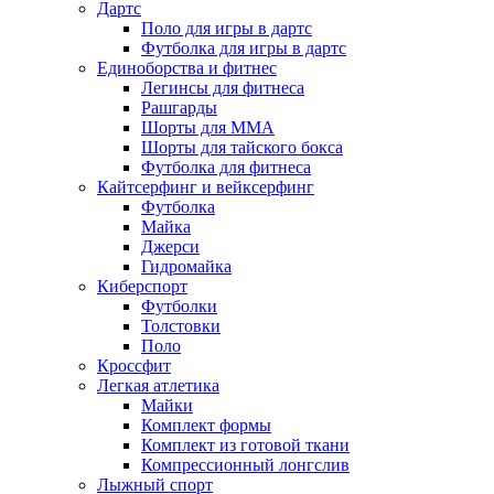
Дартс
Поло для игры в дартс
Футболка для игры в дартс
Единоборства и фитнес
Легинсы для фитнеса
Рашгарды
Шорты для MMA
Шорты для тайского бокса
Футболка для фитнеса
Кайтсерфинг и вейксерфинг
Футболка
Майка
Джерси
Гидромайка
Киберспорт
Футболки
Толстовки
Поло
Кроссфит
Легкая атлетика
Майки
Комплект формы
Комплект из готовой ткани
Компрессионный лонгслив
Лыжный спорт