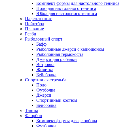
Комплект формы для настольного тенниса
Поло для настольного тенниса
Юбка для настольного тенниса
Падел-теннис
Пейнтбол
Плавание
Регби
Рыболовный спорт
Бафф
Рыболовные джерси с капюшоном
Рыболовная термокофта
Джерси для рыбалки
Ветровка
Жилетка
Бейсболка
Спортивная стрельба
Поло
Футболка
Джерси
Спортивный костюм
Бейсболка
Танцы
Флорбол
Комплект формы для флорбола
Футболки