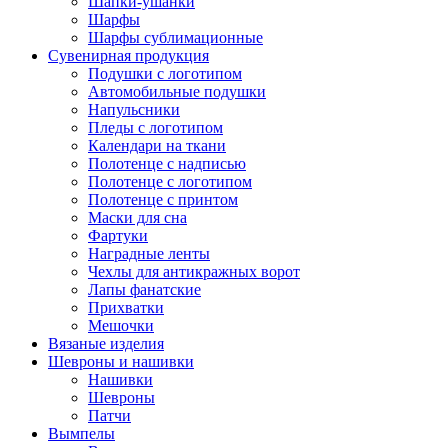
Шапки-ушанки
Шарфы
Шарфы сублимационные
Сувенирная продукция
Подушки с логотипом
Автомобильные подушки
Напульсники
Пледы с логотипом
Календари на ткани
Полотенце с надписью
Полотенце с логотипом
Полотенце с принтом
Маски для сна
Фартуки
Наградные ленты
Чехлы для антикражных ворот
Лапы фанатские
Прихватки
Мешочки
Вязаные изделия
Шевроны и нашивки
Нашивки
Шевроны
Патчи
Вымпелы