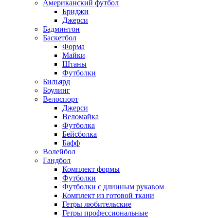
Американский футбол
Бриджи
Джерси
Бадминтон
Баскетбол
Форма
Майки
Штаны
Футболки
Бильярд
Боулинг
Велоспорт
Джерси
Веломайка
Футболка
Бейсболка
Бафф
Волейбол
Гандбол
Комплект формы
Футболки
Футболки с длинным рукавом
Комплект из готовой ткани
Гетры любительские
Гетры профессиональные