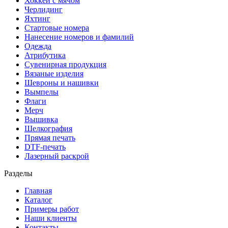
Хоккей с мячом
Черлидинг
Яхтинг
Стартовые номера
Нанесение номеров и фамилий
Одежда
Атрибутика
Сувенирная продукция
Вязаные изделия
Шевроны и нашивки
Вымпелы
Флаги
Мерч
Вышивка
Шелкография
Прямая печать
DTF-печать
Лазерный раскрой
Разделы
Главная
Каталог
Примеры работ
Наши клиенты
Контакты