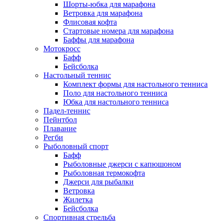
Шорты-юбка для марафона
Ветровка для марафона
Флисовая кофта
Стартовые номера для марафона
Баффы для марафона
Мотокросс
Бафф
Бейсболка
Настольный теннис
Комплект формы для настольного тенниса
Поло для настольного тенниса
Юбка для настольного тенниса
Падел-теннис
Пейнтбол
Плавание
Регби
Рыболовный спорт
Бафф
Рыболовные джерси с капюшоном
Рыболовная термокофта
Джерси для рыбалки
Ветровка
Жилетка
Бейсболка
Спортивная стрельба