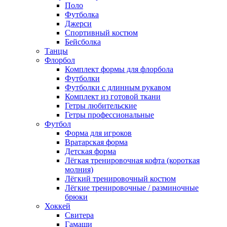
Поло
Футболка
Джерси
Спортивный костюм
Бейсболка
Танцы
Флорбол
Комплект формы для флорбола
Футболки
Футболки с длинным рукавом
Комплект из готовой ткани
Гетры любительские
Гетры профессиональные
Футбол
Форма для игроков
Вратарская форма
Детская форма
Лёгкая тренировочная кофта (короткая
молния)
Лёгкий тренировочный костюм
Лёгкие тренировочные / разминочные
брюки
Хоккей
Свитера
Гамаши