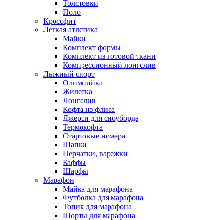
Толстовки
Поло
Кроссфит
Легкая атлетика
Майки
Комплект формы
Комплект из готовой ткани
Компрессионный лонгслив
Лыжный спорт
Олимпийка
Жилетка
Лонгслив
Кофта из флиса
Джерси для сноуборда
Термокофта
Стартовые номера
Шапки
Перчатки, варежки
Баффы
Шарфы
Марафон
Майка для марафона
Футболка для марафона
Топик для марафона
Шорты для марафона