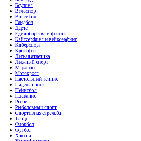
Боулинг
Велоспорт
Волейбол
Гандбол
Дартс
Единоборства и фитнес
Кайтсерфинг и вейксерфинг
Киберспорт
Кроссфит
Легкая атлетика
Лыжный спорт
Марафон
Мотокросс
Настольный теннис
Падел-теннис
Пейнтбол
Плавание
Регби
Рыболовный спорт
Спортивная стрельба
Танцы
Флорбол
Футбол
Хоккей