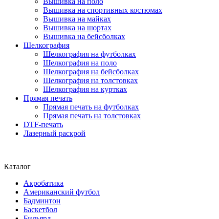
Вышивка на поло
Вышивка на спортивных костюмах
Вышивка на майках
Вышивка на шортах
Вышивка на бейсболках
Шелкография
Шелкография на футболках
Шелкография на поло
Шелкография на бейсболках
Шелкография на толстовках
Шелкография на куртках
Прямая печать
Прямая печать на футболках
Прямая печать на толстовках
DTF-печать
Лазерный раскрой
Каталог
Акробатика
Американский футбол
Бадминтон
Баскетбол
Бильярд