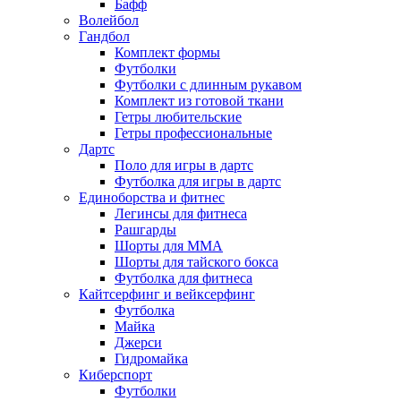
Бафф
Волейбол
Гандбол
Комплект формы
Футболки
Футболки с длинным рукавом
Комплект из готовой ткани
Гетры любительские
Гетры профессиональные
Дартс
Поло для игры в дартс
Футболка для игры в дартс
Единоборства и фитнес
Легинсы для фитнеса
Рашгарды
Шорты для MMA
Шорты для тайского бокса
Футболка для фитнеса
Кайтсерфинг и вейксерфинг
Футболка
Майка
Джерси
Гидромайка
Киберспорт
Футболки