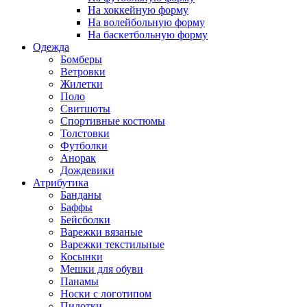
На хоккейную форму
На волейбольную форму
На баскетбольную форму
Одежда
Бомберы
Ветровки
Жилетки
Поло
Свитшоты
Спортивные костюмы
Толстовки
Футболки
Анорак
Дождевики
Атрибутика
Банданы
Баффы
Бейсболки
Варежки вязаные
Варежки текстильные
Косынки
Мешки для обуви
Панамы
Носки с логотипом
Пилотки