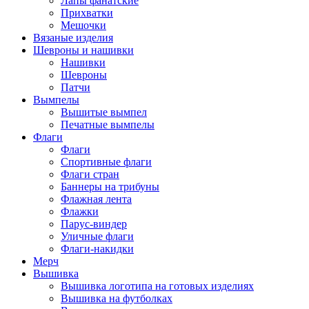
Лапы фанатские
Прихватки
Мешочки
Вязаные изделия
Шевроны и нашивки
Нашивки
Шевроны
Патчи
Вымпелы
Вышитые вымпел
Печатные вымпелы
Флаги
Флаги
Спортивные флаги
Флаги стран
Баннеры на трибуны
Флажная лента
Флажки
Парус-виндер
Уличные флаги
Флаги-накидки
Мерч
Вышивка
Вышивка логотипа на готовых изделиях
Вышивка на футболках