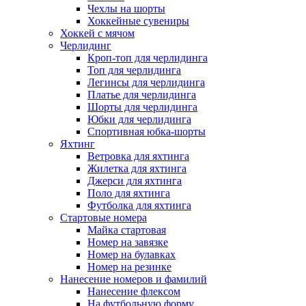
Чехлы на шорты
Хоккейные сувениры
Хоккей с мячом
Черлидинг
Кроп-топ для черлидинга
Топ для черлидинга
Легинсы для черлидинга
Платье для черлидинга
Шорты для черлидинга
Юбки для черлидинга
Спортивная юбка-шорты
Яхтинг
Ветровка для яхтинга
Жилетка для яхтинга
Джерси для яхтинга
Поло для яхтинга
Футболка для яхтинга
Стартовые номера
Майка стартовая
Номер на завязке
Номер на булавках
Номер на резинке
Нанесение номеров и фамилий
Нанесение флексом
На футбольную форму