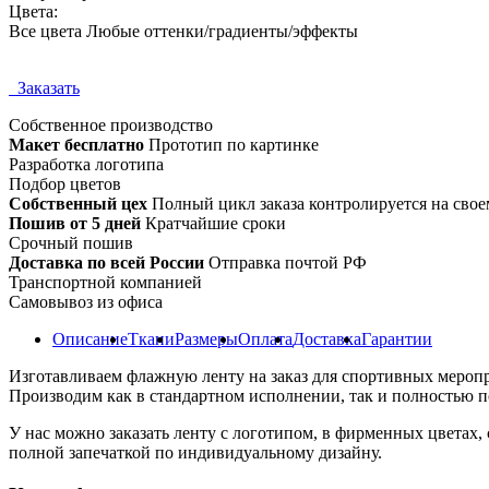
Цвета:
Все цвета Любые оттенки/градиенты/эффекты
Заказать
Собственное
производство
Макет бесплатно
Прототип по картинке
Разработка логотипа
Подбор цветов
Собственный цех
Полный цикл заказа контролируется на свое
Пошив от 5 дней
Кратчайшие сроки
Срочный пошив
Доставка по всей России
Отправка почтой РФ
Транспортной компанией
Самовывоз из офиса
Описание
Ткани
Размеры
Оплата
Доставка
Гарантии
Изготавливаем флажную ленту на заказ для спортивных меропр
Производим как в стандартном исполнении, так и полностью по
У нас можно заказать ленту с логотипом, в фирменных цветах,
полной запечаткой по индивидуальному дизайну.