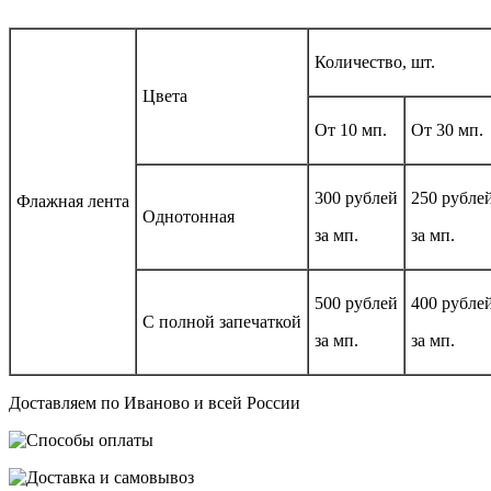
Количество, шт.
Цвета
От 10 мп.
От 30 мп.
300 рублей
250 рубле
Флажная лента
Однотонная
за мп.
за мп.
500 рублей
400 рубле
С полной запечаткой
за мп.
за мп.
Доставляем по Иваново и всей России