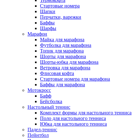
Термокофта
Стартовые номера
Шапки
Перчатки, варежки
Баффы
Шарфы
Марафон
Майка для марафона
Футболка для марафона
Топик для марафона
Шорты для марафона
Шорты-юбка для марафона
Ветровка для марафона
Флисовая кофта
Стартовые номера для марафона
Баффы для марафона
Мотокросс
Бафф
Бейсболка
Настольный теннис
Комплект формы для настольного тенниса
Поло для настольного тенниса
Юбка для настольного тенниса
Падел-теннис
Пейнтбол