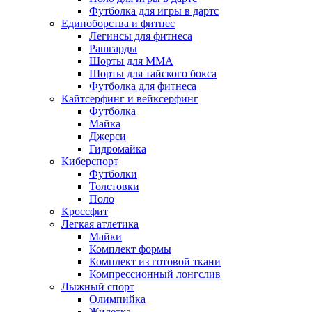
Футболка для игры в дартс
Единоборства и фитнес
Легинсы для фитнеса
Рашгарды
Шорты для MMA
Шорты для тайского бокса
Футболка для фитнеса
Кайтсерфинг и вейксерфинг
Футболка
Майка
Джерси
Гидромайка
Киберспорт
Футболки
Толстовки
Поло
Кроссфит
Легкая атлетика
Майки
Комплект формы
Комплект из готовой ткани
Компрессионный лонгслив
Лыжный спорт
Олимпийка
Жилетка