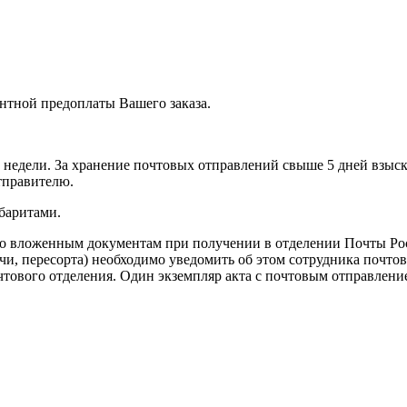
ентной предоплаты Вашего заказа.
 недели. За хранение почтовых отправлений свыше 5 дней взыски
отправителю.
баритами.
сно вложенным документам при получении в отделении Почты Ро
, пересорта) необходимо уведомить об этом сотрудника почтово
чтового отделения. Один экземпляр акта с почтовым отправление