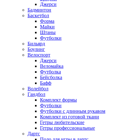
Джерси
Бадминтон
Баскетбол
Форма
Майки
Штаны
Футболки
Бильярд
Боулинг
Велоспорт
Джерси
Веломайка
Футболка
Бейсболка
Бафф
Волейбол
Гандбол
Комплект формы
Футболки
Футболки с длинным рукавом
Комплект из готовой ткани
Гетры любительские
Гетры профессиональные
Дартс
Поло для игры в дартс