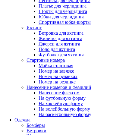
Легинсы для черлидинга
Платье для черлидинга
Шорты для черлидинга
Юбки для черлидинга
Спортивная юбка-шорты
Яхтинг
Ветровка для яхтинга
Жилетка для яхтинга
Джерси для яхтинга
Поло для яхтинга
Футболка для яхтинга
Стартовые номера
Майка стартовая
Номер на завязке
Номер на булавках
Номер на резинке
Нанесение номеров и фамилий
Нанесение флексом
На футбольную форму
На хоккейную форму
На волейбольную форму
На баскетбольную форму
Одежда
Бомберы
Ветровки