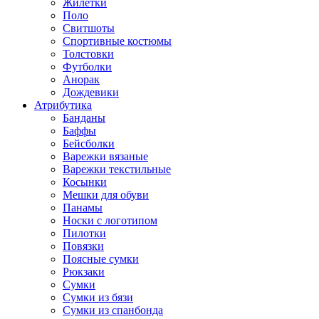
Жилетки
Поло
Свитшоты
Спортивные костюмы
Толстовки
Футболки
Анорак
Дождевики
Атрибутика
Банданы
Баффы
Бейсболки
Варежки вязаные
Варежки текстильные
Косынки
Мешки для обуви
Панамы
Носки с логотипом
Пилотки
Повязки
Поясные сумки
Рюкзаки
Сумки
Сумки из бязи
Сумки из спанбонда