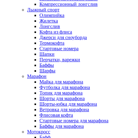
Компрессионный лонгслив
Лыжный спорт
Олимпийка
Жилетка
Лонгслив
Кофта из флиса
Джерси для сноуборда
Термокофта
Стартовые номера
Шапки
Перчатки, варежки
Баффы
Шарфы
Марафон
Майка для марафона
Футболка для марафона
Топик для марафона
Шорты для марафона
Шорты-юбка для марафона
Ветровка для марафона
Флисовая кофта
Стартовые номера для марафона
Баффы для марафона
Мотокросс
Бафф