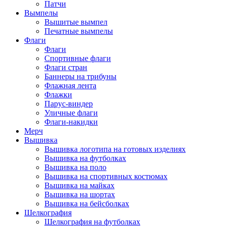
Патчи
Вымпелы
Вышитые вымпел
Печатные вымпелы
Флаги
Флаги
Спортивные флаги
Флаги стран
Баннеры на трибуны
Флажная лента
Флажки
Парус-виндер
Уличные флаги
Флаги-накидки
Мерч
Вышивка
Вышивка логотипа на готовых изделиях
Вышивка на футболках
Вышивка на поло
Вышивка на спортивных костюмах
Вышивка на майках
Вышивка на шортах
Вышивка на бейсболках
Шелкография
Шелкография на футболках