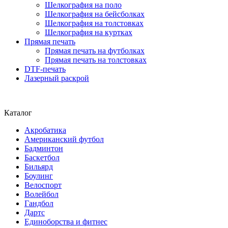
Шелкография на поло
Шелкография на бейсболках
Шелкография на толстовках
Шелкография на куртках
Прямая печать
Прямая печать на футболках
Прямая печать на толстовках
DTF-печать
Лазерный раскрой
Каталог
Акробатика
Американский футбол
Бадминтон
Баскетбол
Бильярд
Боулинг
Велоспорт
Волейбол
Гандбол
Дартс
Единоборства и фитнес