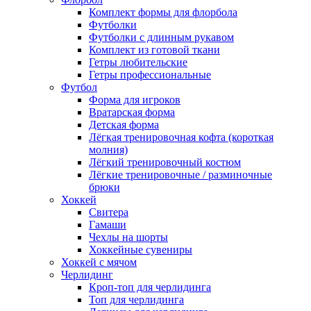
Комплект формы для флорбола
Футболки
Футболки с длинным рукавом
Комплект из готовой ткани
Гетры любительские
Гетры профессиональные
Футбол
Форма для игроков
Вратарская форма
Детская форма
Лёгкая тренировочная кофта (короткая
молния)
Лёгкий тренировочный костюм
Лёгкие тренировочные / разминочные
брюки
Хоккей
Свитера
Гамаши
Чехлы на шорты
Хоккейные сувениры
Хоккей с мячом
Черлидинг
Кроп-топ для черлидинга
Топ для черлидинга