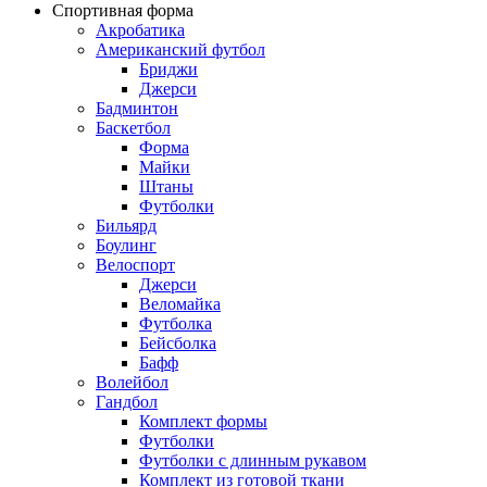
Спортивная форма
Акробатика
Американский футбол
Бриджи
Джерси
Бадминтон
Баскетбол
Форма
Майки
Штаны
Футболки
Бильярд
Боулинг
Велоспорт
Джерси
Веломайка
Футболка
Бейсболка
Бафф
Волейбол
Гандбол
Комплект формы
Футболки
Футболки с длинным рукавом
Комплект из готовой ткани