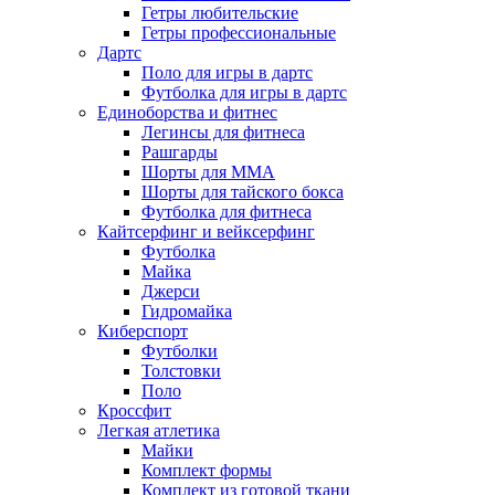
Гетры любительские
Гетры профессиональные
Дартс
Поло для игры в дартс
Футболка для игры в дартс
Единоборства и фитнес
Легинсы для фитнеса
Рашгарды
Шорты для MMA
Шорты для тайского бокса
Футболка для фитнеса
Кайтсерфинг и вейксерфинг
Футболка
Майка
Джерси
Гидромайка
Киберспорт
Футболки
Толстовки
Поло
Кроссфит
Легкая атлетика
Майки
Комплект формы
Комплект из готовой ткани