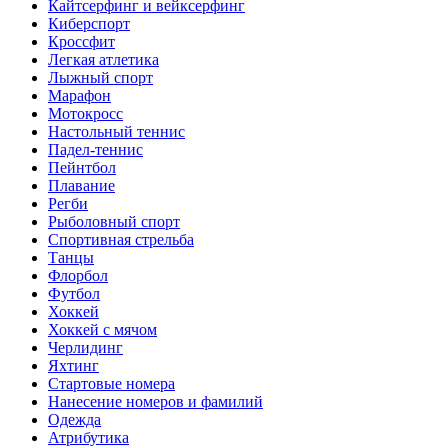
Кайтсерфинг и вейксерфинг
Киберспорт
Кроссфит
Легкая атлетика
Лыжный спорт
Марафон
Мотокросс
Настольный теннис
Падел-теннис
Пейнтбол
Плавание
Регби
Рыболовный спорт
Спортивная стрельба
Танцы
Флорбол
Футбол
Хоккей
Хоккей с мячом
Черлидинг
Яхтинг
Стартовые номера
Нанесение номеров и фамилий
Одежда
Атрибутика