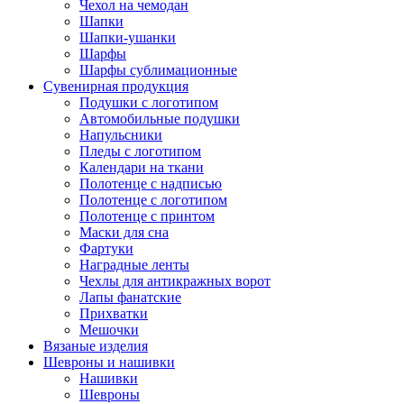
Чехол на чемодан
Шапки
Шапки-ушанки
Шарфы
Шарфы сублимационные
Сувенирная продукция
Подушки с логотипом
Автомобильные подушки
Напульсники
Пледы с логотипом
Календари на ткани
Полотенце с надписью
Полотенце с логотипом
Полотенце с принтом
Маски для сна
Фартуки
Наградные ленты
Чехлы для антикражных ворот
Лапы фанатские
Прихватки
Мешочки
Вязаные изделия
Шевроны и нашивки
Нашивки
Шевроны