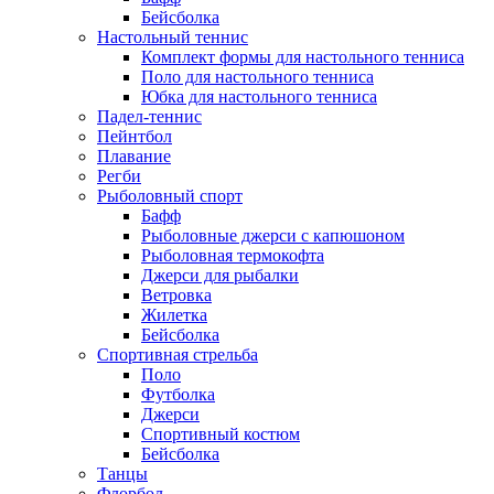
Бейсболка
Настольный теннис
Комплект формы для настольного тенниса
Поло для настольного тенниса
Юбка для настольного тенниса
Падел-теннис
Пейнтбол
Плавание
Регби
Рыболовный спорт
Бафф
Рыболовные джерси с капюшоном
Рыболовная термокофта
Джерси для рыбалки
Ветровка
Жилетка
Бейсболка
Спортивная стрельба
Поло
Футболка
Джерси
Спортивный костюм
Бейсболка
Танцы
Флорбол