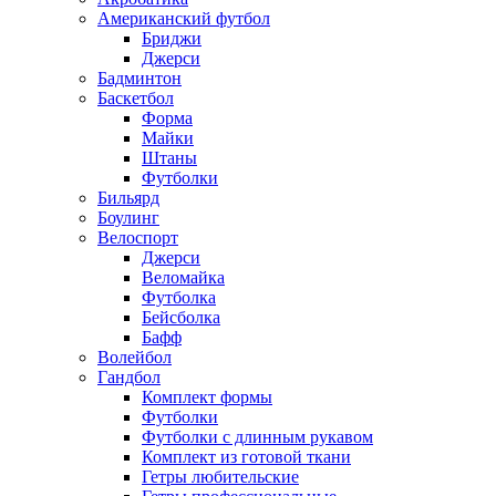
Американский футбол
Бриджи
Джерси
Бадминтон
Баскетбол
Форма
Майки
Штаны
Футболки
Бильярд
Боулинг
Велоспорт
Джерси
Веломайка
Футболка
Бейсболка
Бафф
Волейбол
Гандбол
Комплект формы
Футболки
Футболки с длинным рукавом
Комплект из готовой ткани
Гетры любительские