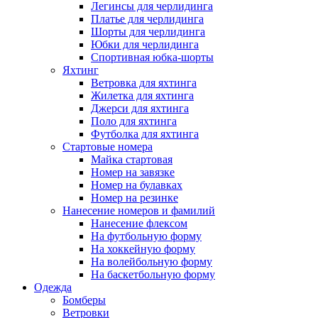
Легинсы для черлидинга
Платье для черлидинга
Шорты для черлидинга
Юбки для черлидинга
Спортивная юбка-шорты
Яхтинг
Ветровка для яхтинга
Жилетка для яхтинга
Джерси для яхтинга
Поло для яхтинга
Футболка для яхтинга
Стартовые номера
Майка стартовая
Номер на завязке
Номер на булавках
Номер на резинке
Нанесение номеров и фамилий
Нанесение флексом
На футбольную форму
На хоккейную форму
На волейбольную форму
На баскетбольную форму
Одежда
Бомберы
Ветровки