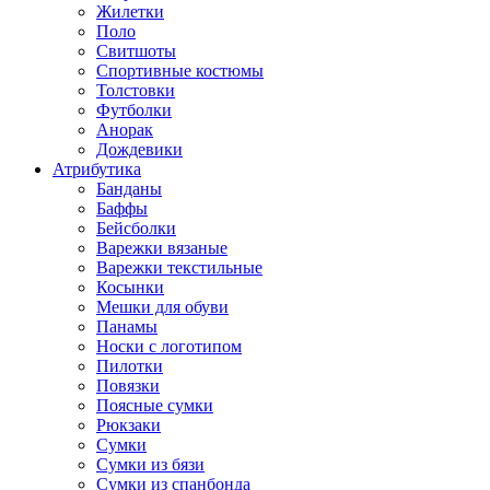
Жилетки
Поло
Свитшоты
Спортивные костюмы
Толстовки
Футболки
Анорак
Дождевики
Атрибутика
Банданы
Баффы
Бейсболки
Варежки вязаные
Варежки текстильные
Косынки
Мешки для обуви
Панамы
Носки с логотипом
Пилотки
Повязки
Поясные сумки
Рюкзаки
Сумки
Сумки из бязи
Сумки из спанбонда