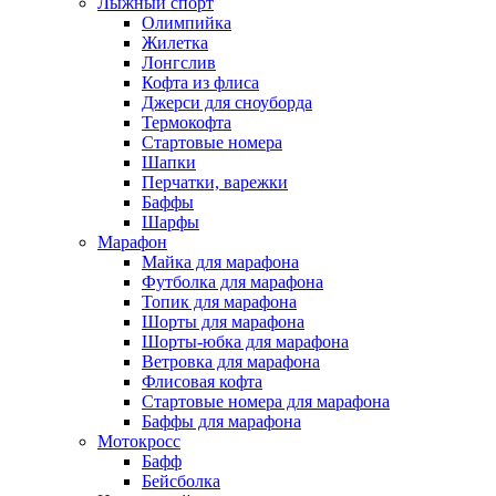
Лыжный спорт
Олимпийка
Жилетка
Лонгслив
Кофта из флиса
Джерси для сноуборда
Термокофта
Стартовые номера
Шапки
Перчатки, варежки
Баффы
Шарфы
Марафон
Майка для марафона
Футболка для марафона
Топик для марафона
Шорты для марафона
Шорты-юбка для марафона
Ветровка для марафона
Флисовая кофта
Стартовые номера для марафона
Баффы для марафона
Мотокросс
Бафф
Бейсболка