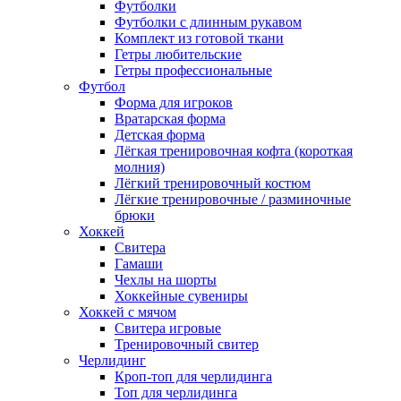
Футболки
Футболки с длинным рукавом
Комплект из готовой ткани
Гетры любительские
Гетры профессиональные
Футбол
Форма для игроков
Вратарская форма
Детская форма
Лёгкая тренировочная кофта (короткая
молния)
Лёгкий тренировочный костюм
Лёгкие тренировочные / разминочные
брюки
Хоккей
Свитера
Гамаши
Чехлы на шорты
Хоккейные сувениры
Хоккей с мячом
Свитера игровые
Тренировочный свитер
Черлидинг
Кроп-топ для черлидинга
Топ для черлидинга