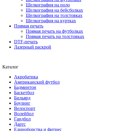
Шелкография на поло
Шелкография на бейсболках
Шелкография на толстовках
Шелкография на куртках
Прямая печать
Прямая печать на футболках
Прямая печать на толстовках
DTF-печать
Лазерный раскрой
Каталог
Акробатика
Американский футбол
Бадминтон
Баскетбол
Бильярд
Боулинг
Велоспорт
Волейбол
Гандбол
Дартс
Единоборства и фитнес