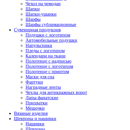
Чехол на чемодан
Шапки
Шапки-ушанки
Шарфы
Шарфы сублимационные
Сувенирная продукция
Подушки с логотипом
Автомобильные подушки
Напульсники
Пледы с логотипом
Календари на ткани
Полотенце с надписью
Полотенце с логотипом
Полотенце с принтом
Маски для сна
Фартуки
Наградные ленты
Чехлы для антикражных ворот
Лапы фанатские
Прихватки
Мешочки
Вязаные изделия
Шевроны и нашивки
Нашивки
Шевроны