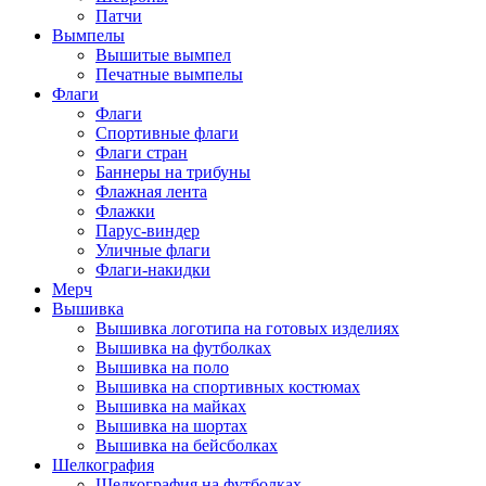
Патчи
Вымпелы
Вышитые вымпел
Печатные вымпелы
Флаги
Флаги
Спортивные флаги
Флаги стран
Баннеры на трибуны
Флажная лента
Флажки
Парус-виндер
Уличные флаги
Флаги-накидки
Мерч
Вышивка
Вышивка логотипа на готовых изделиях
Вышивка на футболках
Вышивка на поло
Вышивка на спортивных костюмах
Вышивка на майках
Вышивка на шортах
Вышивка на бейсболках
Шелкография
Шелкография на футболках