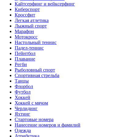
Кайтсерфинг и вейксерфинг
Киберспорт
Кроссфит
Легкая атлетика
Лыжный спорт
Марафон
Мотокросс
Настольный теннис
Падел-теннис
Пейнтбол
Плавание
Регби
Рыболовный спорт
Спортивная стрельба
Танцы
Флорбол
Футбол
Хоккей
Хоккей с мячом
Черлидинг
Яхтинг
Стартовые номера
Нанесение номеров и фамилий
Одежда
Атрибутика