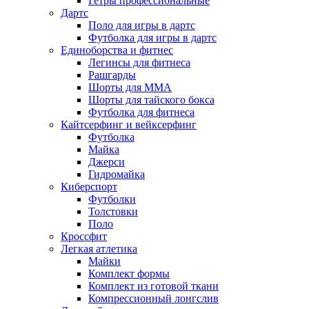
Гетры профессиональные
Дартс
Поло для игры в дартс
Футболка для игры в дартс
Единоборства и фитнес
Легинсы для фитнеса
Рашгарды
Шорты для MMA
Шорты для тайского бокса
Футболка для фитнеса
Кайтсерфинг и вейксерфинг
Футболка
Майка
Джерси
Гидромайка
Киберспорт
Футболки
Толстовки
Поло
Кроссфит
Легкая атлетика
Майки
Комплект формы
Комплект из готовой ткани
Компрессионный лонгслив