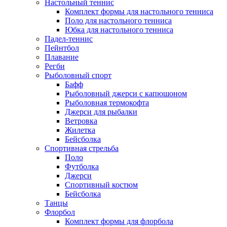
Настольный теннис
Комплект формы для настольного тенниса
Поло для настольного тенниса
Юбка для настольного тенниса
Падел-теннис
Пейнтбол
Плавание
Регби
Рыболовный спорт
Бафф
Рыболовный джерси с капюшоном
Рыболовная термокофта
Джерси для рыбалки
Ветровка
Жилетка
Бейсболка
Спортивная стрельба
Поло
Футболка
Джерси
Спортивный костюм
Бейсболка
Танцы
Флорбол
Комплект формы для флорбола