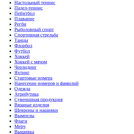
Настольный теннис
Падел-теннис
Пейнтбол
Плавание
Регби
Рыболовный спорт
Спортивная стрельба
Танцы
Флорбол
Футбол
Хоккей
Хоккей с мячом
Черлидинг
Яхтинг
Стартовые номера
Нанесение номеров и фамилий
Одежда
Атрибутика
Сувенирная продукция
Вязаные изделия
Шевроны и нашивки
Вымпелы
Флаги
Мерч
Вышивка