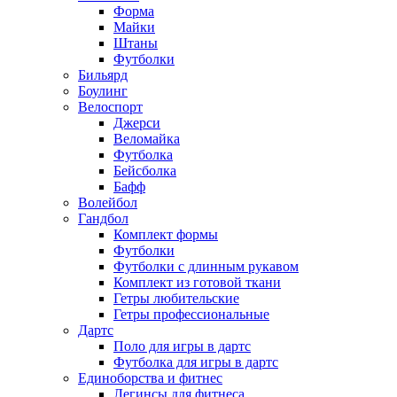
Форма
Майки
Штаны
Футболки
Бильярд
Боулинг
Велоспорт
Джерси
Веломайка
Футболка
Бейсболка
Бафф
Волейбол
Гандбол
Комплект формы
Футболки
Футболки с длинным рукавом
Комплект из готовой ткани
Гетры любительские
Гетры профессиональные
Дартс
Поло для игры в дартс
Футболка для игры в дартс
Единоборства и фитнес
Легинсы для фитнеса