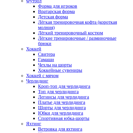
Футбол
Форма для игроков
Вратарская форма
Детская форма
Лёгкая тренировочная кофта (короткая
молния)
Лёгкий тренировочный костюм
Лёгкие тренировочные / разминочные
брюки
Хоккей
Свитера
Гамаши
Чехлы на шорты
Хоккейные сувениры
Хоккей с мячом
Черлидинг
Кроп-топ для черлидинга
Топ для черлидинга
Легинсы для черлидинга
Платье для черлидинга
Шорты для черлидинга
Юбки для черлидинга
Спортивная юбка-шорты
Яхтинг
Ветровка для яхтинга