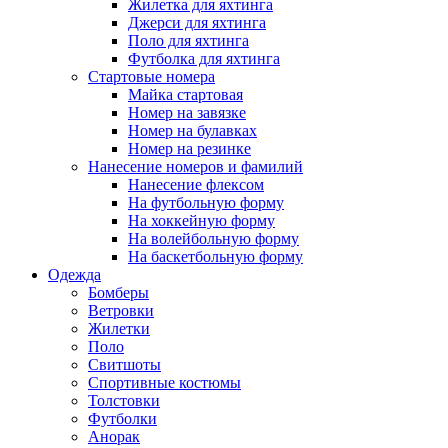
Жилетка для яхтинга
Джерси для яхтинга
Поло для яхтинга
Футболка для яхтинга
Стартовые номера
Майка стартовая
Номер на завязке
Номер на булавках
Номер на резинке
Нанесение номеров и фамилий
Нанесение флексом
На футбольную форму
На хоккейную форму
На волейбольную форму
На баскетбольную форму
Одежда
Бомберы
Ветровки
Жилетки
Поло
Свитшоты
Спортивные костюмы
Толстовки
Футболки
Анорак