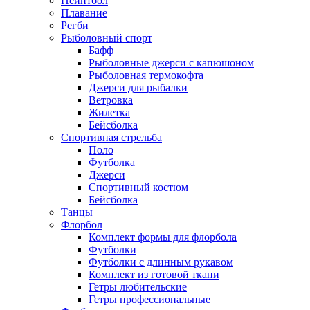
Пейнтбол
Плавание
Регби
Рыболовный спорт
Бафф
Рыболовные джерси с капюшоном
Рыболовная термокофта
Джерси для рыбалки
Ветровка
Жилетка
Бейсболка
Спортивная стрельба
Поло
Футболка
Джерси
Спортивный костюм
Бейсболка
Танцы
Флорбол
Комплект формы для флорбола
Футболки
Футболки с длинным рукавом
Комплект из готовой ткани
Гетры любительские
Гетры профессиональные