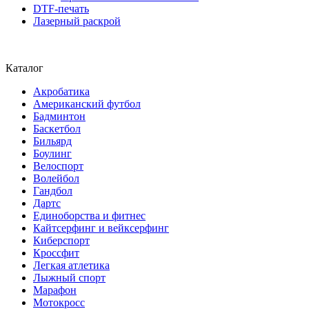
DTF-печать
Лазерный раскрой
Каталог
Акробатика
Американский футбол
Бадминтон
Баскетбол
Бильярд
Боулинг
Велоспорт
Волейбол
Гандбол
Дартс
Единоборства и фитнес
Кайтсерфинг и вейксерфинг
Киберспорт
Кроссфит
Легкая атлетика
Лыжный спорт
Марафон
Мотокросс