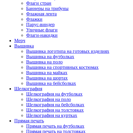
Флаги стран
Баннеры на трибуны
Флажная лента
Флажки
Парус-виндер
Уличные флаги
Флаги-накидки
Мерч
Вышивка
Вышивка логотипа на готовых изделиях
Вышивка на футболках
Вышивка на поло
Вышивка на спортивных костюмах
Вышивка на майках
Вышивка на шортах
Вышивка на бейсболках
Шелкография
Шелкография на футболках
Шелкография на поло
Шелкография на бейсболках
Шелкография на толстовках
Шелкография на куртках
Прямая печать
Прямая печать на футболках
Прямая печать на толстовках