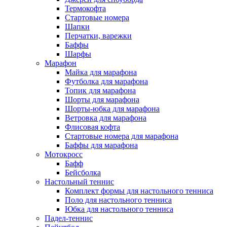
Термокофта
Стартовые номера
Шапки
Перчатки, варежки
Баффы
Шарфы
Марафон
Майка для марафона
Футболка для марафона
Топик для марафона
Шорты для марафона
Шорты-юбка для марафона
Ветровка для марафона
Флисовая кофта
Стартовые номера для марафона
Баффы для марафона
Мотокросс
Бафф
Бейсболка
Настольный теннис
Комплект формы для настольного тенниса
Поло для настольного тенниса
Юбка для настольного тенниса
Падел-теннис