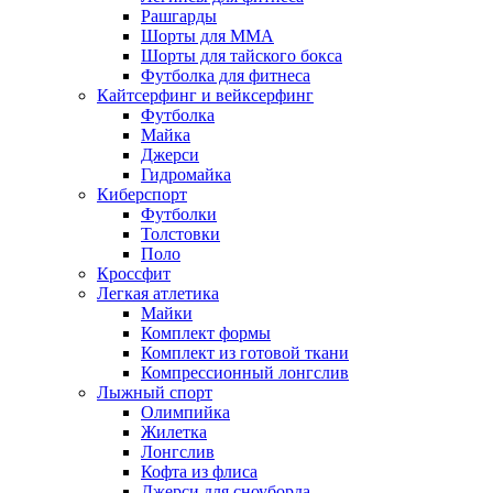
Рашгарды
Шорты для MMA
Шорты для тайского бокса
Футболка для фитнеса
Кайтсерфинг и вейксерфинг
Футболка
Майка
Джерси
Гидромайка
Киберспорт
Футболки
Толстовки
Поло
Кроссфит
Легкая атлетика
Майки
Комплект формы
Комплект из готовой ткани
Компрессионный лонгслив
Лыжный спорт
Олимпийка
Жилетка
Лонгслив
Кофта из флиса
Джерси для сноуборда