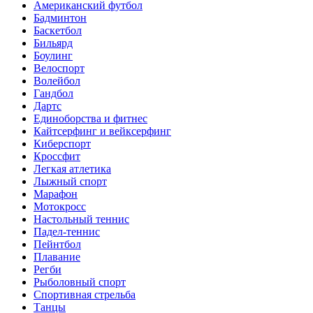
Американский футбол
Бадминтон
Баскетбол
Бильярд
Боулинг
Велоспорт
Волейбол
Гандбол
Дартс
Единоборства и фитнес
Кайтсерфинг и вейксерфинг
Киберспорт
Кроссфит
Легкая атлетика
Лыжный спорт
Марафон
Мотокросс
Настольный теннис
Падел-теннис
Пейнтбол
Плавание
Регби
Рыболовный спорт
Спортивная стрельба
Танцы