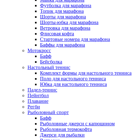
Футболка для марафона
Топик для марафона
Шорты для марафона
Шорты-юбка для марафона
Ветровка для марафона
Флисовая кофта
Стартовые номера для марафона
Баффы для марафона
Мотокросс
Бафф
Бейсболка
Настольный теннис
Комплект формы для настольного тенниса
Поло для настольного тенниса
Юбка для настольного тенниса
Падел-теннис
Пейнтбол
Плавание
Регби
Рыболовный спорт
Бафф
Рыболовные джерси с капюшоном
Рыболовная термокофта
Джерси для рыбалки