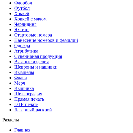
Флорбол
Футбол
Хоккей
Хоккей с мячом
Черлидинг
Яхтинг
Стартовые номера
Нанесение номеров и фамилий
Одежда
Атрибутика
Сувенирная продукция
Вязаные изделия
Шевроны и нашивки
Вымпелы
Флаги
Мерч
Вышивка
Шелкография
Прямая печать
DTF-печать
Лазерный раскрой
Разделы
Главная