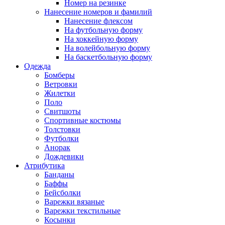
Номер на резинке
Нанесение номеров и фамилий
Нанесение флексом
На футбольную форму
На хоккейную форму
На волейбольную форму
На баскетбольную форму
Одежда
Бомберы
Ветровки
Жилетки
Поло
Свитшоты
Спортивные костюмы
Толстовки
Футболки
Анорак
Дождевики
Атрибутика
Банданы
Баффы
Бейсболки
Варежки вязаные
Варежки текстильные
Косынки