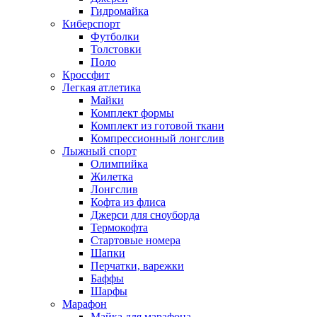
Гидромайка
Киберспорт
Футболки
Толстовки
Поло
Кроссфит
Легкая атлетика
Майки
Комплект формы
Комплект из готовой ткани
Компрессионный лонгслив
Лыжный спорт
Олимпийка
Жилетка
Лонгслив
Кофта из флиса
Джерси для сноуборда
Термокофта
Стартовые номера
Шапки
Перчатки, варежки
Баффы
Шарфы
Марафон
Майка для марафона