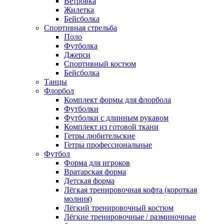
Ветровка
Жилетка
Бейсболка
Спортивная стрельба
Поло
Футболка
Джерси
Спортивный костюм
Бейсболка
Танцы
Флорбол
Комплект формы для флорбола
Футболки
Футболки с длинным рукавом
Комплект из готовой ткани
Гетры любительские
Гетры профессиональные
Футбол
Форма для игроков
Вратарская форма
Детская форма
Лёгкая тренировочная кофта (короткая
молния)
Лёгкий тренировочный костюм
Лёгкие тренировочные / разминочные