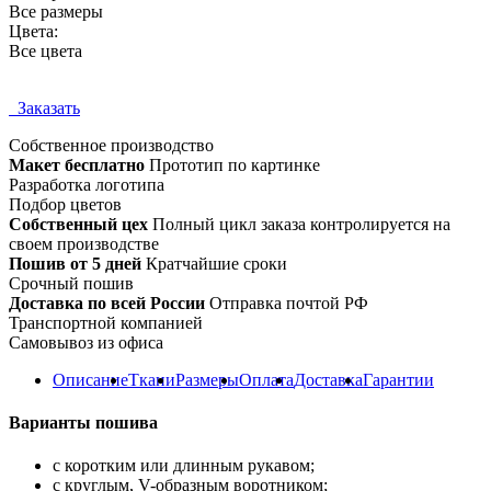
Все размеры
Цвета:
Все цвета
Заказать
Собственное
производство
Макет бесплатно
Прототип по картинке
Разработка логотипа
Подбор цветов
Собственный цех
Полный цикл заказа контролируется на
своем производстве
Пошив от 5 дней
Кратчайшие сроки
Срочный пошив
Доставка по всей России
Отправка почтой РФ
Транспортной компанией
Самовывоз из офиса
Описание
Ткани
Размеры
Оплата
Доставка
Гарантии
Варианты пошива
с коротким или длинным рукавом;
с круглым, V-образным воротником;