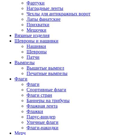
Фартуки
Наградные ленты
Чехлы для антикражных ворот
Лапы фанатские
Прихватки
Мешочки
Вязаные изделия
Шевроны и нашивки
Нашивки
Шевроны
Патчи
Вымпелы
Вышитые вымпел
Печатные вымпелы
Флаги
Флаги
Спортивные флаги
Флаги стран
Баннеры на трибуны
Флажная лента
Флажки
Парус-виндер
Уличные флаги
Флаги-накидки
Мерч