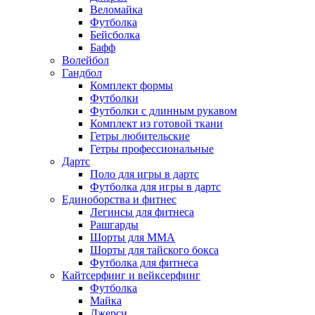
Веломайка
Футболка
Бейсболка
Бафф
Волейбол
Гандбол
Комплект формы
Футболки
Футболки с длинным рукавом
Комплект из готовой ткани
Гетры любительские
Гетры профессиональные
Дартс
Поло для игры в дартс
Футболка для игры в дартс
Единоборства и фитнес
Легинсы для фитнеса
Рашгарды
Шорты для MMA
Шорты для тайского бокса
Футболка для фитнеса
Кайтсерфинг и вейксерфинг
Футболка
Майка
Джерси