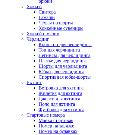
брюки
Хоккей
Свитера
Гамаши
Чехлы на шорты
Хоккейные сувениры
Хоккей с мячом
Черлидинг
Кроп-топ для черлидинга
Топ для черлидинга
Легинсы для черлидинга
Платье для черлидинга
Шорты для черлидинга
Юбки для черлидинга
Спортивная юбка-шорты
Яхтинг
Ветровка для яхтинга
Жилетка для яхтинга
Джерси для яхтинга
Поло для яхтинга
Футболка для яхтинга
Стартовые номера
Майка стартовая
Номер на завязке
Номер на булавках