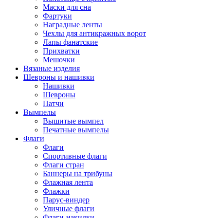
Маски для сна
Фартуки
Наградные ленты
Чехлы для антикражных ворот
Лапы фанатские
Прихватки
Мешочки
Вязаные изделия
Шевроны и нашивки
Нашивки
Шевроны
Патчи
Вымпелы
Вышитые вымпел
Печатные вымпелы
Флаги
Флаги
Спортивные флаги
Флаги стран
Баннеры на трибуны
Флажная лента
Флажки
Парус-виндер
Уличные флаги
Флаги-накидки