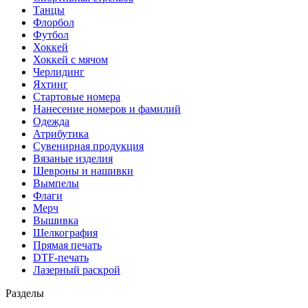
Танцы
Флорбол
Футбол
Хоккей
Хоккей с мячом
Черлидинг
Яхтинг
Стартовые номера
Нанесение номеров и фамилий
Одежда
Атрибутика
Сувенирная продукция
Вязаные изделия
Шевроны и нашивки
Вымпелы
Флаги
Мерч
Вышивка
Шелкография
Прямая печать
DTF-печать
Лазерный раскрой
Разделы