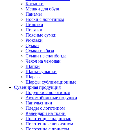
Косынки
Мешки для обуви
Панамы
Носки с логотипом
Пилотки
Повязки
Поясные сумки
Рюкзаки
Сумки
Сумки из бязи
Сумки из спанбонда
Чехол на чемодан
Шапки
Шапки-ушанки
Шарфы
Шарфы сублимационные
Сувенирная продукция
Подушки с логотипом
Автомобильные подушки
Напульсники
Пледы с логотипом
Календари на ткани
Полотенце с надписью
Полотенце с логотипом
Полотенце с принтом