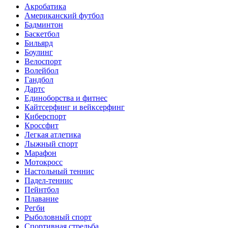
Акробатика
Американский футбол
Бадминтон
Баскетбол
Бильярд
Боулинг
Велоспорт
Волейбол
Гандбол
Дартс
Единоборства и фитнес
Кайтсерфинг и вейксерфинг
Киберспорт
Кроссфит
Легкая атлетика
Лыжный спорт
Марафон
Мотокросс
Настольный теннис
Падел-теннис
Пейнтбол
Плавание
Регби
Рыболовный спорт
Спортивная стрельба