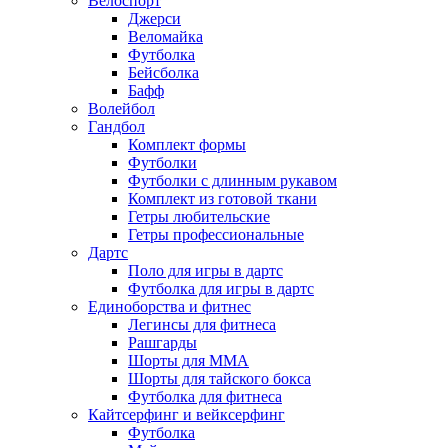
Велоспорт
Джерси
Веломайка
Футболка
Бейсболка
Бафф
Волейбол
Гандбол
Комплект формы
Футболки
Футболки с длинным рукавом
Комплект из готовой ткани
Гетры любительские
Гетры профессиональные
Дартс
Поло для игры в дартс
Футболка для игры в дартс
Единоборства и фитнес
Легинсы для фитнеса
Рашгарды
Шорты для MMA
Шорты для тайского бокса
Футболка для фитнеса
Кайтсерфинг и вейксерфинг
Футболка