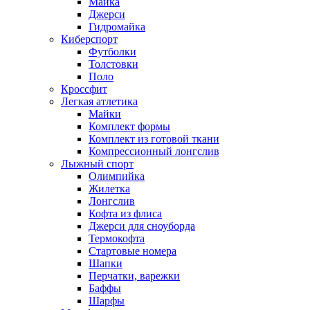
Майка
Джерси
Гидромайка
Киберспорт
Футболки
Толстовки
Поло
Кроссфит
Легкая атлетика
Майки
Комплект формы
Комплект из готовой ткани
Компрессионный лонгслив
Лыжный спорт
Олимпийка
Жилетка
Лонгслив
Кофта из флиса
Джерси для сноуборда
Термокофта
Стартовые номера
Шапки
Перчатки, варежки
Баффы
Шарфы