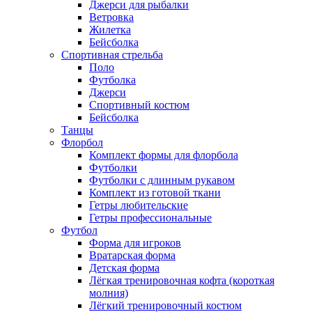
Джерси для рыбалки
Ветровка
Жилетка
Бейсболка
Спортивная стрельба
Поло
Футболка
Джерси
Спортивный костюм
Бейсболка
Танцы
Флорбол
Комплект формы для флорбола
Футболки
Футболки с длинным рукавом
Комплект из готовой ткани
Гетры любительские
Гетры профессиональные
Футбол
Форма для игроков
Вратарская форма
Детская форма
Лёгкая тренировочная кофта (короткая
молния)
Лёгкий тренировочный костюм