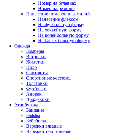
Номер на булавках
Номер на резинке
Нанесение номеров и фамилий
Нанесение флексом
На футбольную форму
На хоккейную форму
На волейбольную форму
На баскетбольную форму
Одежда
Бомберы
Ветровки
Жилетки
Поло
Свитшоты
Спортивные костюмы
Толстовки
Футболки
Анорак
Дождевики
Атрибутика
Банданы
Баффы
Бейсболки
Варежки вязаные
Варежки текстильные