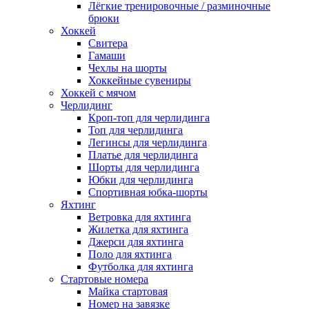
Лёгкие тренировочные / разминочные
брюки
Хоккей
Свитера
Гамаши
Чехлы на шорты
Хоккейные сувениры
Хоккей с мячом
Черлидинг
Кроп-топ для черлидинга
Топ для черлидинга
Легинсы для черлидинга
Платье для черлидинга
Шорты для черлидинга
Юбки для черлидинга
Спортивная юбка-шорты
Яхтинг
Ветровка для яхтинга
Жилетка для яхтинга
Джерси для яхтинга
Поло для яхтинга
Футболка для яхтинга
Стартовые номера
Майка стартовая
Номер на завязке