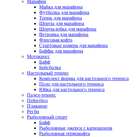
Марафон
Майка для марафона
Футболка для марафона
Топик для марафона
Шорты для марафона
Шорты-юбка для марафона
Ветровка для марафона
Флисовая кофта
Стартовые номера для марафона
Баффы для марафона
Мотокросс
Бафф
Бейсболка
Настольный теннис
Комплект формы для настольного тенниса
Поло для настольного тенниса
Юбка для настольного тенниса
Падел-теннис
Пейнтбол
Плавание
Регби
Рыболовный спорт
Бафф
Рыболовные джерси с капюшоном
Рыболовная термокофта