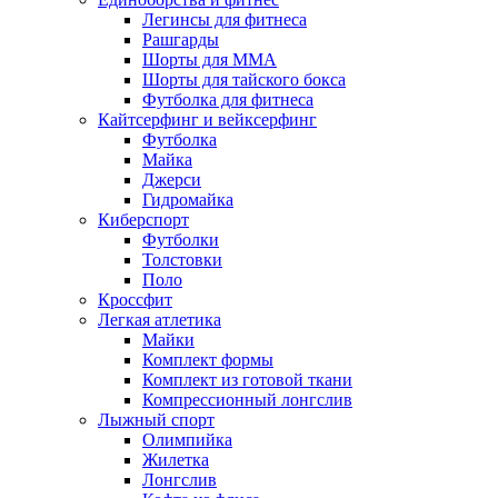
Легинсы для фитнеса
Рашгарды
Шорты для MMA
Шорты для тайского бокса
Футболка для фитнеса
Кайтсерфинг и вейксерфинг
Футболка
Майка
Джерси
Гидромайка
Киберспорт
Футболки
Толстовки
Поло
Кроссфит
Легкая атлетика
Майки
Комплект формы
Комплект из готовой ткани
Компрессионный лонгслив
Лыжный спорт
Олимпийка
Жилетка
Лонгслив