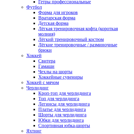
Гетры профессиональные
Футбол
Форма для игроков
Вратарская форма
Детская форма
Лёгкая тренировочная кофта (короткая
молния)
Лёгкий тренировочный костюм
Лёгкие тренировочные / разминочные
брюки
Хоккей
Свитера
Гамаши
Чехлы на шорты
Хоккейные сувениры
Хоккей с мячом
Черлидинг
Кроп-топ для черлидинга
Топ для черлидинга
Легинсы для черлидинга
Платье для черлидинга
Шорты для черлидинга
Юбки для черлидинга
Спортивная юбка-шорты
Яхтинг