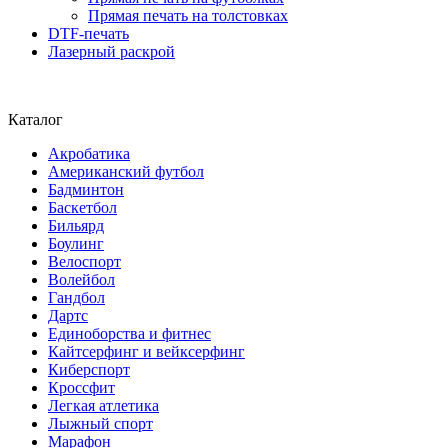
Прямая печать на толстовках
DTF-печать
Лазерный раскрой
Каталог
Акробатика
Американский футбол
Бадминтон
Баскетбол
Бильярд
Боулинг
Велоспорт
Волейбол
Гандбол
Дартс
Единоборства и фитнес
Кайтсерфинг и вейксерфинг
Киберспорт
Кроссфит
Легкая атлетика
Лыжный спорт
Марафон