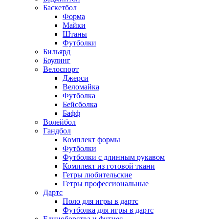
Баскетбол
Форма
Майки
Штаны
Футболки
Бильярд
Боулинг
Велоспорт
Джерси
Веломайка
Футболка
Бейсболка
Бафф
Волейбол
Гандбол
Комплект формы
Футболки
Футболки с длинным рукавом
Комплект из готовой ткани
Гетры любительские
Гетры профессиональные
Дартс
Поло для игры в дартс
Футболка для игры в дартс
Единоборства и фитнес