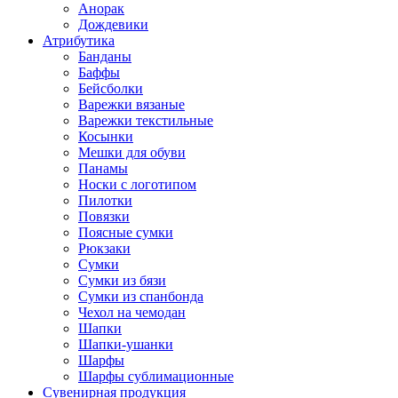
Анорак
Дождевики
Атрибутика
Банданы
Баффы
Бейсболки
Варежки вязаные
Варежки текстильные
Косынки
Мешки для обуви
Панамы
Носки с логотипом
Пилотки
Повязки
Поясные сумки
Рюкзаки
Сумки
Сумки из бязи
Сумки из спанбонда
Чехол на чемодан
Шапки
Шапки-ушанки
Шарфы
Шарфы сублимационные
Сувенирная продукция