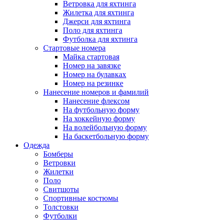
Ветровка для яхтинга
Жилетка для яхтинга
Джерси для яхтинга
Поло для яхтинга
Футболка для яхтинга
Стартовые номера
Майка стартовая
Номер на завязке
Номер на булавках
Номер на резинке
Нанесение номеров и фамилий
Нанесение флексом
На футбольную форму
На хоккейную форму
На волейбольную форму
На баскетбольную форму
Одежда
Бомберы
Ветровки
Жилетки
Поло
Свитшоты
Спортивные костюмы
Толстовки
Футболки