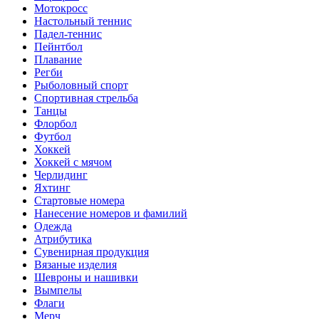
Мотокросс
Настольный теннис
Падел-теннис
Пейнтбол
Плавание
Регби
Рыболовный спорт
Спортивная стрельба
Танцы
Флорбол
Футбол
Хоккей
Хоккей с мячом
Черлидинг
Яхтинг
Стартовые номера
Нанесение номеров и фамилий
Одежда
Атрибутика
Сувенирная продукция
Вязаные изделия
Шевроны и нашивки
Вымпелы
Флаги
Мерч