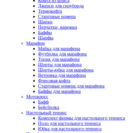
Кофта из флиса
Джерси для сноуборда
Термокофта
Стартовые номера
Шапки
Перчатки, варежки
Баффы
Шарфы
Марафон
Майка для марафона
Футболка для марафона
Топик для марафона
Шорты для марафона
Шорты-юбка для марафона
Ветровка для марафона
Флисовая кофта
Стартовые номера для марафона
Баффы для марафона
Мотокросс
Бафф
Бейсболка
Настольный теннис
Комплект формы для настольного тенниса
Поло для настольного тенниса
Юбка для настольного тенниса