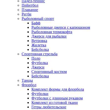
Падел-теннис
Пейнтбол
Плавание
Регби
Рыболовный спорт
Бафф
Рыболовные джерси с капюшоном
Рыболовная термокофта
Джерси для рыбалки
Ветровка
Жилетка
Бейсболка
Спортивная стрельба
Поло
Футболка
Джерси
Спортивный костюм
Бейсболка
Танцы
Флорбол
Комплект формы для флорбола
Футболки
Футболки с длинным рукавом
Комплект из готовой ткани
Гетры любительские