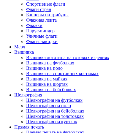
Спортивные флаги
Флаги стран
Баннеры на трибуны
Флажная лента
Флажки
Парус-виндер
Уличные флаги
Флаги-накидки
Мерч
Вышивка
Вышивка логотипа на готовых изделиях
Вышивка на футболках
Вышивка на поло
Вышивка на спортивных костюмах
Вышивка на майках
Вышивка на шортах
Вышивка на бейсболках
Шелкография
Шелкография на футболках
Шелкография на поло
Шелкография на бейсболках
Шелкография на толстовках
Шелкография на куртках
Прямая печать
Прямая печать на футболках