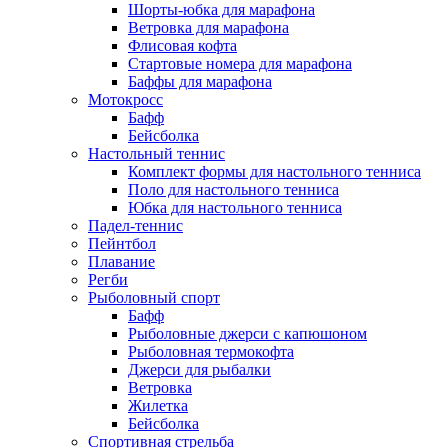
Шорты-юбка для марафона
Ветровка для марафона
Флисовая кофта
Стартовые номера для марафона
Баффы для марафона
Мотокросс
Бафф
Бейсболка
Настольный теннис
Комплект формы для настольного тенниса
Поло для настольного тенниса
Юбка для настольного тенниса
Падел-теннис
Пейнтбол
Плавание
Регби
Рыболовный спорт
Бафф
Рыболовные джерси с капюшоном
Рыболовная термокофта
Джерси для рыбалки
Ветровка
Жилетка
Бейсболка
Спортивная стрельба