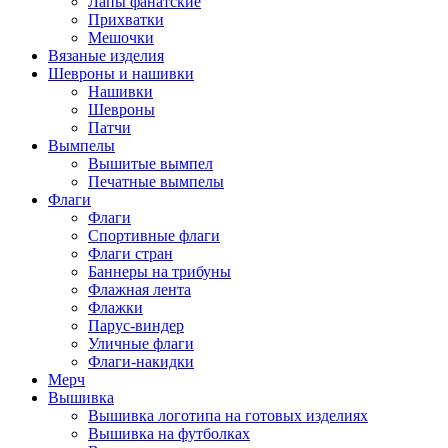
Лапы фанатские
Прихватки
Мешочки
Вязаные изделия
Шевроны и нашивки
Нашивки
Шевроны
Патчи
Вымпелы
Вышитые вымпел
Печатные вымпелы
Флаги
Флаги
Спортивные флаги
Флаги стран
Баннеры на трибуны
Флажная лента
Флажки
Парус-виндер
Уличные флаги
Флаги-накидки
Мерч
Вышивка
Вышивка логотипа на готовых изделиях
Вышивка на футболках