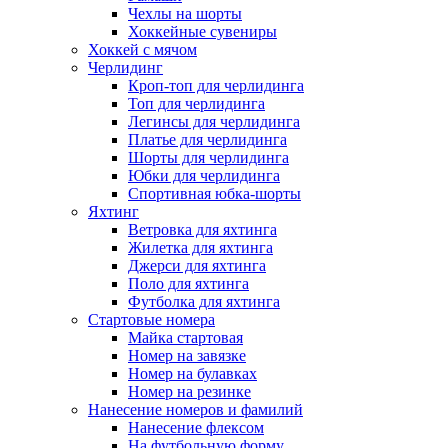
Чехлы на шорты
Хоккейные сувениры
Хоккей с мячом
Черлидинг
Кроп-топ для черлидинга
Топ для черлидинга
Легинсы для черлидинга
Платье для черлидинга
Шорты для черлидинга
Юбки для черлидинга
Спортивная юбка-шорты
Яхтинг
Ветровка для яхтинга
Жилетка для яхтинга
Джерси для яхтинга
Поло для яхтинга
Футболка для яхтинга
Стартовые номера
Майка стартовая
Номер на завязке
Номер на булавках
Номер на резинке
Нанесение номеров и фамилий
Нанесение флексом
На футбольную форму