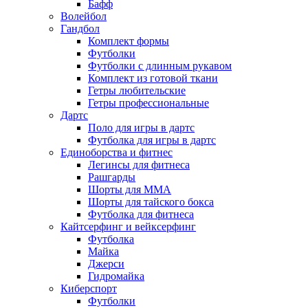
Бафф
Волейбол
Гандбол
Комплект формы
Футболки
Футболки с длинным рукавом
Комплект из готовой ткани
Гетры любительские
Гетры профессиональные
Дартс
Поло для игры в дартс
Футболка для игры в дартс
Единоборства и фитнес
Легинсы для фитнеса
Рашгарды
Шорты для MMA
Шорты для тайского бокса
Футболка для фитнеса
Кайтсерфинг и вейксерфинг
Футболка
Майка
Джерси
Гидромайка
Киберспорт
Футболки