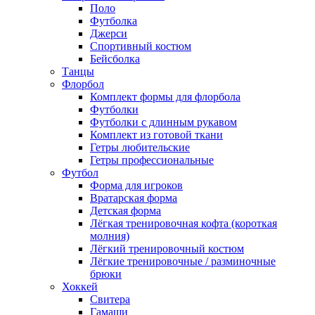
Поло
Футболка
Джерси
Спортивный костюм
Бейсболка
Танцы
Флорбол
Комплект формы для флорбола
Футболки
Футболки с длинным рукавом
Комплект из готовой ткани
Гетры любительские
Гетры профессиональные
Футбол
Форма для игроков
Вратарская форма
Детская форма
Лёгкая тренировочная кофта (короткая
молния)
Лёгкий тренировочный костюм
Лёгкие тренировочные / разминочные
брюки
Хоккей
Свитера
Гамаши