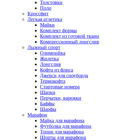
Толстовки
Поло
Кроссфит
Легкая атлетика
Майки
Комплект формы
Комплект из готовой ткани
Компрессионный лонгслив
Лыжный спорт
Олимпийка
Жилетка
Лонгслив
Кофта из флиса
Джерси для сноуборда
Термокофта
Стартовые номера
Шапки
Перчатки, варежки
Баффы
Шарфы
Марафон
Майка для марафона
Футболка для марафона
Топик для марафона
Шорты для марафона