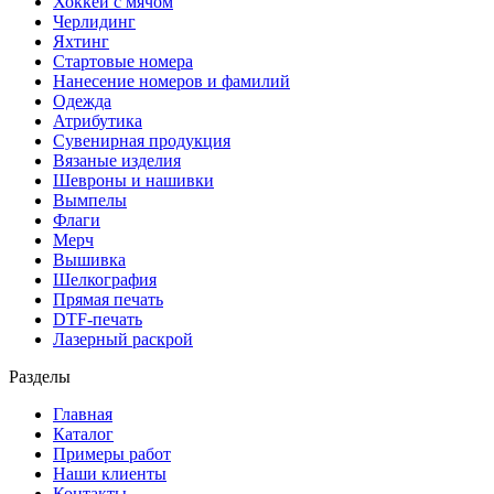
Хоккей с мячом
Черлидинг
Яхтинг
Стартовые номера
Нанесение номеров и фамилий
Одежда
Атрибутика
Сувенирная продукция
Вязаные изделия
Шевроны и нашивки
Вымпелы
Флаги
Мерч
Вышивка
Шелкография
Прямая печать
DTF-печать
Лазерный раскрой
Разделы
Главная
Каталог
Примеры работ
Наши клиенты
Контакты