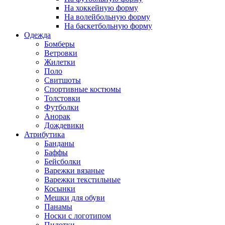
На хоккейную форму
На волейбольную форму
На баскетбольную форму
Одежда
Бомберы
Ветровки
Жилетки
Поло
Свитшоты
Спортивные костюмы
Толстовки
Футболки
Анорак
Дождевики
Атрибутика
Банданы
Баффы
Бейсболки
Варежки вязаные
Варежки текстильные
Косынки
Мешки для обуви
Панамы
Носки с логотипом
Пилотки