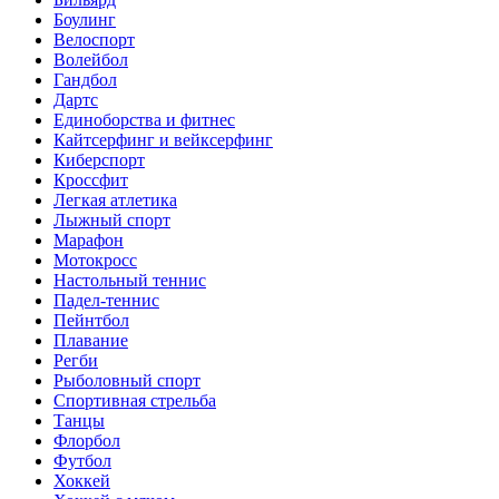
Боулинг
Велоспорт
Волейбол
Гандбол
Дартс
Единоборства и фитнес
Кайтсерфинг и вейксерфинг
Киберспорт
Кроссфит
Легкая атлетика
Лыжный спорт
Марафон
Мотокросс
Настольный теннис
Падел-теннис
Пейнтбол
Плавание
Регби
Рыболовный спорт
Спортивная стрельба
Танцы
Флорбол
Футбол
Хоккей