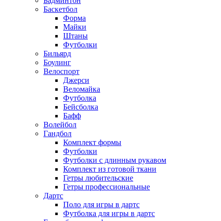
Бадминтон
Баскетбол
Форма
Майки
Штаны
Футболки
Бильярд
Боулинг
Велоспорт
Джерси
Веломайка
Футболка
Бейсболка
Бафф
Волейбол
Гандбол
Комплект формы
Футболки
Футболки с длинным рукавом
Комплект из готовой ткани
Гетры любительские
Гетры профессиональные
Дартс
Поло для игры в дартс
Футболка для игры в дартс