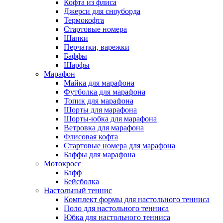
Кофта из флиса
Джерси для сноуборда
Термокофта
Стартовые номера
Шапки
Перчатки, варежки
Баффы
Шарфы
Марафон
Майка для марафона
Футболка для марафона
Топик для марафона
Шорты для марафона
Шорты-юбка для марафона
Ветровка для марафона
Флисовая кофта
Стартовые номера для марафона
Баффы для марафона
Мотокросс
Бафф
Бейсболка
Настольный теннис
Комплект формы для настольного тенниса
Поло для настольного тенниса
Юбка для настольного тенниса