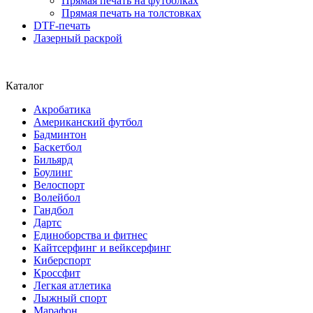
Прямая печать на футболках
Прямая печать на толстовках
DTF-печать
Лазерный раскрой
Каталог
Акробатика
Американский футбол
Бадминтон
Баскетбол
Бильярд
Боулинг
Велоспорт
Волейбол
Гандбол
Дартс
Единоборства и фитнес
Кайтсерфинг и вейксерфинг
Киберспорт
Кроссфит
Легкая атлетика
Лыжный спорт
Марафон