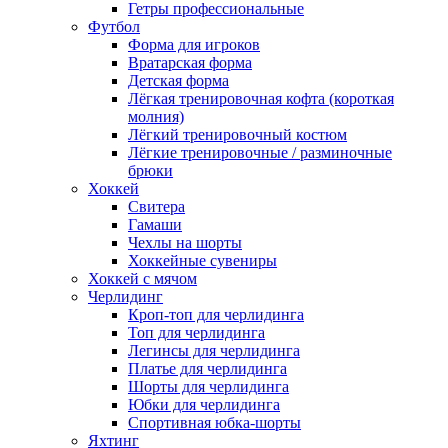
Гетры профессиональные
Футбол
Форма для игроков
Вратарская форма
Детская форма
Лёгкая тренировочная кофта (короткая
молния)
Лёгкий тренировочный костюм
Лёгкие тренировочные / разминочные
брюки
Хоккей
Свитера
Гамаши
Чехлы на шорты
Хоккейные сувениры
Хоккей с мячом
Черлидинг
Кроп-топ для черлидинга
Топ для черлидинга
Легинсы для черлидинга
Платье для черлидинга
Шорты для черлидинга
Юбки для черлидинга
Спортивная юбка-шорты
Яхтинг