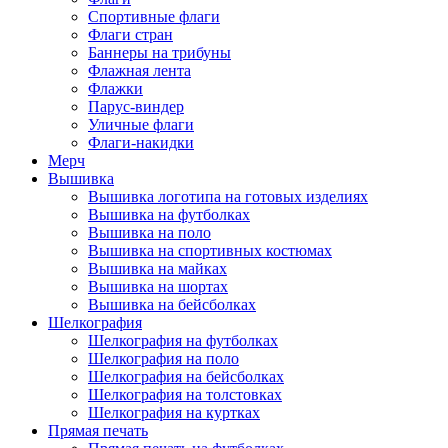
Спортивные флаги
Флаги стран
Баннеры на трибуны
Флажная лента
Флажки
Парус-виндер
Уличные флаги
Флаги-накидки
Мерч
Вышивка
Вышивка логотипа на готовых изделиях
Вышивка на футболках
Вышивка на поло
Вышивка на спортивных костюмах
Вышивка на майках
Вышивка на шортах
Вышивка на бейсболках
Шелкография
Шелкография на футболках
Шелкография на поло
Шелкография на бейсболках
Шелкография на толстовках
Шелкография на куртках
Прямая печать