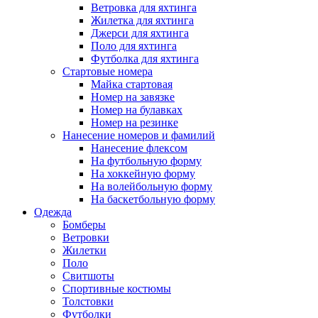
Ветровка для яхтинга
Жилетка для яхтинга
Джерси для яхтинга
Поло для яхтинга
Футболка для яхтинга
Стартовые номера
Майка стартовая
Номер на завязке
Номер на булавках
Номер на резинке
Нанесение номеров и фамилий
Нанесение флексом
На футбольную форму
На хоккейную форму
На волейбольную форму
На баскетбольную форму
Одежда
Бомберы
Ветровки
Жилетки
Поло
Свитшоты
Спортивные костюмы
Толстовки
Футболки