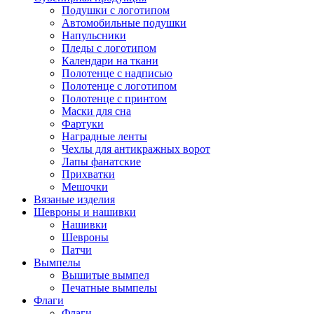
Подушки с логотипом
Автомобильные подушки
Напульсники
Пледы с логотипом
Календари на ткани
Полотенце с надписью
Полотенце с логотипом
Полотенце с принтом
Маски для сна
Фартуки
Наградные ленты
Чехлы для антикражных ворот
Лапы фанатские
Прихватки
Мешочки
Вязаные изделия
Шевроны и нашивки
Нашивки
Шевроны
Патчи
Вымпелы
Вышитые вымпел
Печатные вымпелы
Флаги
Флаги