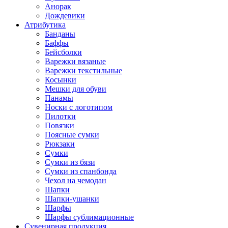
Анорак
Дождевики
Атрибутика
Банданы
Баффы
Бейсболки
Варежки вязаные
Варежки текстильные
Косынки
Мешки для обуви
Панамы
Носки с логотипом
Пилотки
Повязки
Поясные сумки
Рюкзаки
Сумки
Сумки из бязи
Сумки из спанбонда
Чехол на чемодан
Шапки
Шапки-ушанки
Шарфы
Шарфы сублимационные
Сувенирная продукция