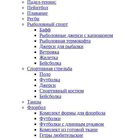
Падел-теннис
Пейнтбол
Плавание
Регби
Рыболовный спорт
Бафф
Рыболовные джерси с капюшоном
Рыболовная термокофта
Джерси для рыбалки
Ветровка
Жилетка
Бейсболка
Спортивная стрельба
Поло
Футболка
Джерси
Спортивный костюм
Бейсболка
Танцы
Флорбол
Комплект формы для флорбола
Футболки
Футболки с длинным рукавом
Комплект из готовой ткани
Гетры любительские