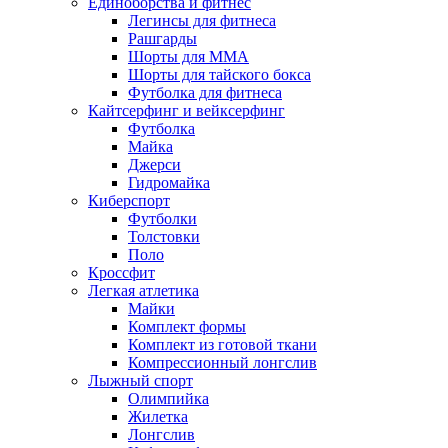
Единоборства и фитнес
Легинсы для фитнеса
Рашгарды
Шорты для MMA
Шорты для тайского бокса
Футболка для фитнеса
Кайтсерфинг и вейксерфинг
Футболка
Майка
Джерси
Гидромайка
Киберспорт
Футболки
Толстовки
Поло
Кроссфит
Легкая атлетика
Майки
Комплект формы
Комплект из готовой ткани
Компрессионный лонгслив
Лыжный спорт
Олимпийка
Жилетка
Лонгслив