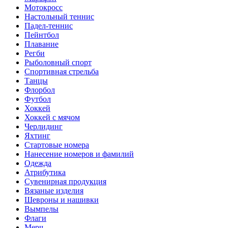
Мотокросс
Настольный теннис
Падел-теннис
Пейнтбол
Плавание
Регби
Рыболовный спорт
Спортивная стрельба
Танцы
Флорбол
Футбол
Хоккей
Хоккей с мячом
Черлидинг
Яхтинг
Стартовые номера
Нанесение номеров и фамилий
Одежда
Атрибутика
Сувенирная продукция
Вязаные изделия
Шевроны и нашивки
Вымпелы
Флаги
Мерч