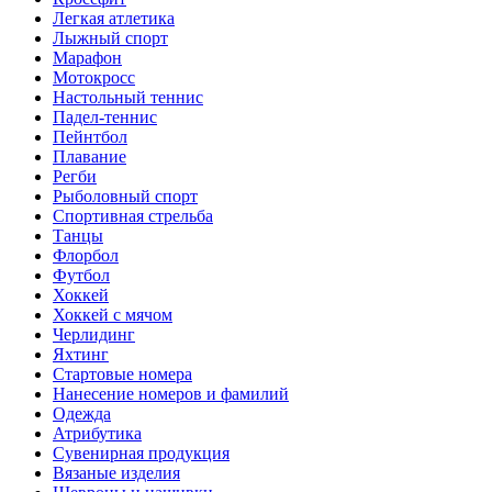
Легкая атлетика
Лыжный спорт
Марафон
Мотокросс
Настольный теннис
Падел-теннис
Пейнтбол
Плавание
Регби
Рыболовный спорт
Спортивная стрельба
Танцы
Флорбол
Футбол
Хоккей
Хоккей с мячом
Черлидинг
Яхтинг
Стартовые номера
Нанесение номеров и фамилий
Одежда
Атрибутика
Сувенирная продукция
Вязаные изделия