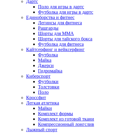
Дартс
Поло для игры в дартс
Футболка для игры в дартс
Единоборства и фитнес
Легинсы для фитнеса
Рашгарды
Шорты для MMA
Шорты для тайского бокса
Футболка для фитнеса
Кайтсерфинг и вейксерфинг
Футболка
Майка
Джерси
Гидромайка
Киберспорт
Футболки
Толстовки
Поло
Кроссфит
Легкая атлетика
Майки
Комплект формы
Комплект из готовой ткани
Компрессионный лонгслив
Лыжный спорт