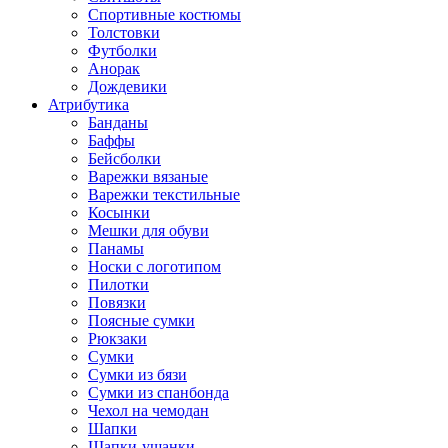
Спортивные костюмы
Толстовки
Футболки
Анорак
Дождевики
Атрибутика
Банданы
Баффы
Бейсболки
Варежки вязаные
Варежки текстильные
Косынки
Мешки для обуви
Панамы
Носки с логотипом
Пилотки
Повязки
Поясные сумки
Рюкзаки
Сумки
Сумки из бязи
Сумки из спанбонда
Чехол на чемодан
Шапки
Шапки-ушанки