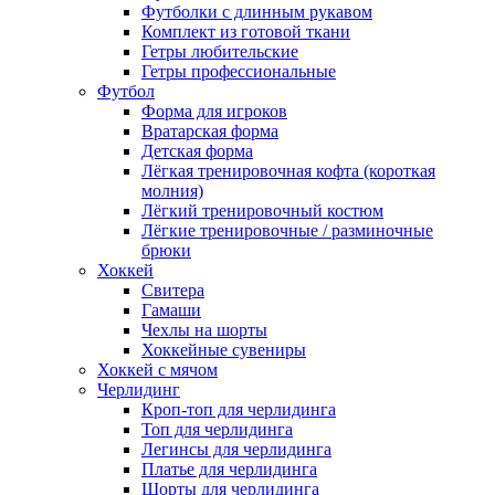
Футболки с длинным рукавом
Комплект из готовой ткани
Гетры любительские
Гетры профессиональные
Футбол
Форма для игроков
Вратарская форма
Детская форма
Лёгкая тренировочная кофта (короткая
молния)
Лёгкий тренировочный костюм
Лёгкие тренировочные / разминочные
брюки
Хоккей
Свитера
Гамаши
Чехлы на шорты
Хоккейные сувениры
Хоккей с мячом
Черлидинг
Кроп-топ для черлидинга
Топ для черлидинга
Легинсы для черлидинга
Платье для черлидинга
Шорты для черлидинга