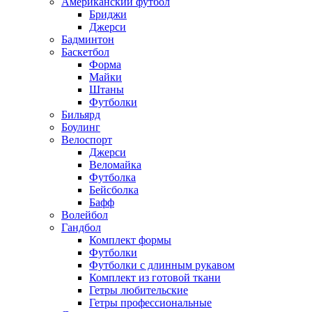
Американский футбол
Бриджи
Джерси
Бадминтон
Баскетбол
Форма
Майки
Штаны
Футболки
Бильярд
Боулинг
Велоспорт
Джерси
Веломайка
Футболка
Бейсболка
Бафф
Волейбол
Гандбол
Комплект формы
Футболки
Футболки с длинным рукавом
Комплект из готовой ткани
Гетры любительские
Гетры профессиональные