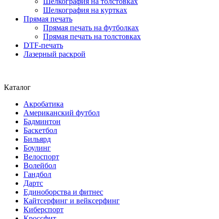
Шелкография на толстовках
Шелкография на куртках
Прямая печать
Прямая печать на футболках
Прямая печать на толстовках
DTF-печать
Лазерный раскрой
Каталог
Акробатика
Американский футбол
Бадминтон
Баскетбол
Бильярд
Боулинг
Велоспорт
Волейбол
Гандбол
Дартс
Единоборства и фитнес
Кайтсерфинг и вейксерфинг
Киберспорт
Кроссфит