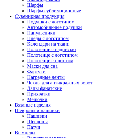
Шарфы
Шарфы сублимационные
Сувенирная продукция
Подушки с логотипом
Автомобильные подушки
Напульсники
Пледы с логотипом
Календари на ткани
Полотенце с надписью
Полотенце с логотипом
Полотенце с принтом
Маски для сна
Фартуки
Наградные ленты
Чехлы для антикражных ворот
Лапы фанатские
Прихватки
Мешочки
Вязаные изделия
Шевроны и нашивки
Нашивки
Шевроны
Патчи
Вымпелы