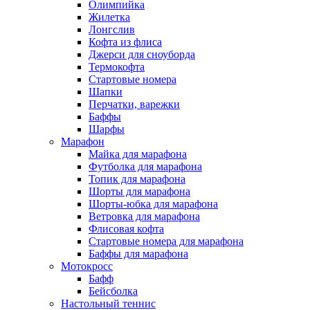
Олимпийка
Жилетка
Лонгслив
Кофта из флиса
Джерси для сноуборда
Термокофта
Стартовые номера
Шапки
Перчатки, варежки
Баффы
Шарфы
Марафон
Майка для марафона
Футболка для марафона
Топик для марафона
Шорты для марафона
Шорты-юбка для марафона
Ветровка для марафона
Флисовая кофта
Стартовые номера для марафона
Баффы для марафона
Мотокросс
Бафф
Бейсболка
Настольный теннис