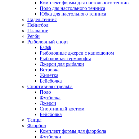
Комплект формы для настольного тенниса
Поло для настольного тенниса
Юбка для настольного тенниса
Падел-теннис
Пейнтбол
Плавание
Регби
Рыболовный спорт
Бафф
Рыболовные джерси с капюшоном
Рыболовная термокофта
Джерси для рыбалки
Ветровка
Жилетка
Бейсболка
Спортивная стрельба
Поло
Футболка
Джерси
Спортивный костюм
Бейсболка
Танцы
Флорбол
Комплект формы для флорбола
Футболки