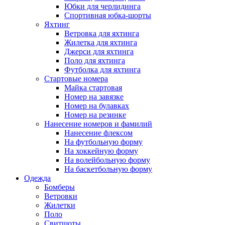
Юбки для черлидинга
Спортивная юбка-шорты
Яхтинг
Ветровка для яхтинга
Жилетка для яхтинга
Джерси для яхтинга
Поло для яхтинга
Футболка для яхтинга
Стартовые номера
Майка стартовая
Номер на завязке
Номер на булавках
Номер на резинке
Нанесение номеров и фамилий
Нанесение флексом
На футбольную форму
На хоккейную форму
На волейбольную форму
На баскетбольную форму
Одежда
Бомберы
Ветровки
Жилетки
Поло
Свитшоты