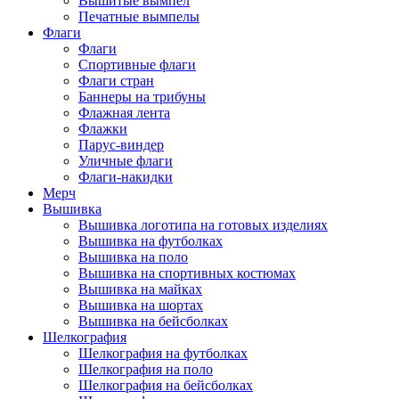
Вышитые вымпел
Печатные вымпелы
Флаги
Флаги
Спортивные флаги
Флаги стран
Баннеры на трибуны
Флажная лента
Флажки
Парус-виндер
Уличные флаги
Флаги-накидки
Мерч
Вышивка
Вышивка логотипа на готовых изделиях
Вышивка на футболках
Вышивка на поло
Вышивка на спортивных костюмах
Вышивка на майках
Вышивка на шортах
Вышивка на бейсболках
Шелкография
Шелкография на футболках
Шелкография на поло
Шелкография на бейсболках